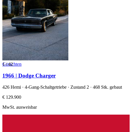
1
Gutachten
/
42
1966 | Dodge Charger
426 Hemi · 4-Gang-Schaltgetriebe · Zustand 2 · 468 Stk. gebaut
€ 129.900
MwSt. ausweisbar