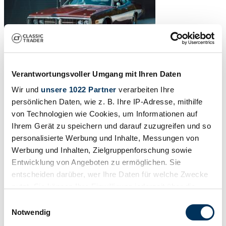
Verantwortungsvoller Umgang mit Ihren Daten
Wir und
unsere 1022 Partner
verarbeiten Ihre
persönlichen Daten, wie z. B. Ihre IP-Adresse, mithilfe
von Technologien wie Cookies, um Informationen auf
Ihrem Gerät zu speichern und darauf zuzugreifen und so
personalisierte Werbung und Inhalte, Messungen von
Werbung und Inhalten, Zielgruppenforschung sowie
Entwicklung von Angeboten zu ermöglichen. Sie
entscheiden darüber, wer Ihre Daten für welche Zwecke
nutzt. Sie können Ihre Einwilligung jederzeit über die
Cookie-Erklärung oder durch Klicken auf das Privacy
Einwilligungsauswahl
Trigger Symbol ändern oder widerrufen
Notwendig
1
Gutachten
/
16