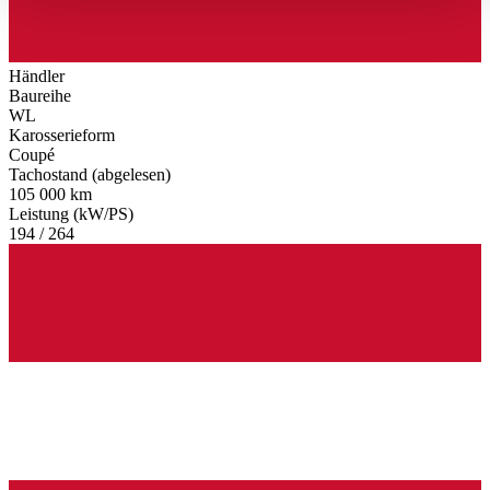
haben oder die sie im Rahmen Ihrer Nutzung der Dienste
gesammelt haben.
Datenschutzerklärung
Händler
Baureihe
WL
Karosserieform
Coupé
Tachostand (abgelesen)
105 000 km
Leistung (kW/PS)
194 / 264