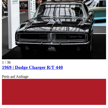
1
/
36
1969 | Dodge Charger R/T 440
Preis auf Anfrage