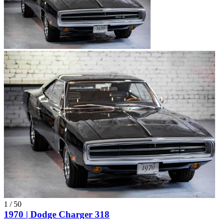
1
/
50
1970 | Dodge Charger 318