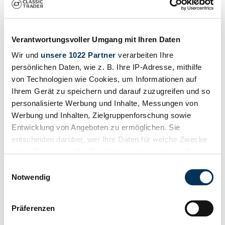
Verantwortungsvoller Umgang mit Ihren Daten
1970 | Dodge Challenger 383
Wir und
unsere 1022 Partner
verarbeiten Ihre
persönlichen Daten, wie z. B. Ihre IP-Adresse, mithilfe
Dodge Challenger 383 Magnum 1970, rotisserie restored
von Technologien wie Cookies, um Informationen auf
€ 52.500
vor 10 Jahren
Ihrem Gerät zu speichern und darauf zuzugreifen und so
personalisierte Werbung und Inhalte, Messungen von
Werbung und Inhalten, Zielgruppenforschung sowie
Entwicklung von Angeboten zu ermöglichen. Sie
entscheiden darüber, wer Ihre Daten für welche Zwecke
nutzt. Sie können Ihre Einwilligung jederzeit über die
Cookie-Erklärung oder durch Klicken auf das Privacy
Einwilligungsauswahl
Trigger Symbol ändern oder widerrufen
Notwendig
Wenn Sie es erlauben, würden wir auch gerne:
Präferenzen
Informationen über Ihre geografische Lage