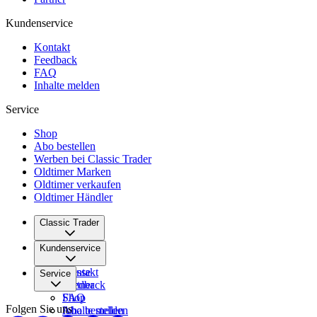
Kundenservice
Kontakt
Feedback
FAQ
Inhalte melden
Service
Shop
Abo bestellen
Werben bei Classic Trader
Oldtimer Marken
Oldtimer verkaufen
Oldtimer Händler
Classic Trader
Über uns
Kundenservice
Karriere
Presse
Kontakt
Service
Partner
Feedback
FAQ
Shop
Folgen Sie uns
Inhalte melden
Abo bestellen