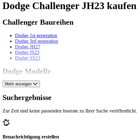
Dodge Challenger JH23 kaufen
Challenger Baureihen
Dodge 1st generation
Dodge 3rd generation
Dodge JH27
Dodge JS23
Dodge SS23
Dodge Modelle
Mehr anzeigen
Dodge Charger
Dodge Coronet
Dodge Custom
Suchergebnisse
Dodge D 11
Dodge LC 1/2 Ton
Zur Zeit sind keine passenden Inserate zu Ihrer Suche veröffentlicht.
Dodge Polara
Dodge Ram
Dodge Standard
Dodge Stealth
Dodge Viper
Benachrichtigung erstellen