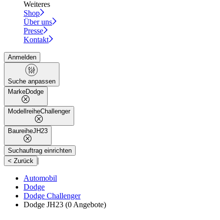
Weiteres
Shop
Über uns
Presse
Kontakt
Anmelden
Suche anpassen
Marke
Dodge
Modellreihe
Challenger
Baureihe
JH23
Suchauftrag einrichten
|
< Zurück
Automobil
Dodge
Dodge Challenger
Dodge JH23
(0 Angebote)