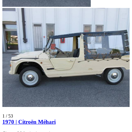
1
/
53
1970 | Citroën Méhari