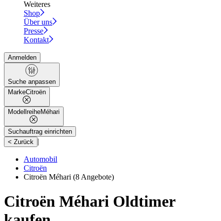
Weiteres
Shop
Über uns
Presse
Kontakt
Anmelden
Suche anpassen
Marke
Citroën
Modellreihe
Méhari
Suchauftrag einrichten
|
< Zurück
Automobil
Citroën
Citroën Méhari
(8 Angebote)
Citroën Méhari Oldtimer
kaufen