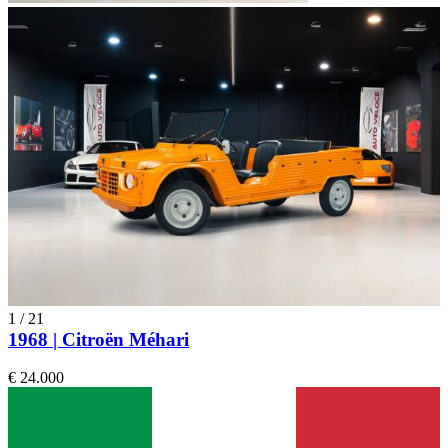
1
/
21
1968 | Citroën Méhari
€ 24.000