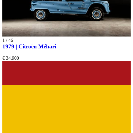
1
/
46
1979 | Citroën Méhari
€ 34.900