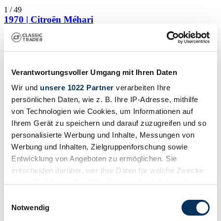
1
/
49
1970 | Citroën Méhari
Mehari prima serie
€ 23.000
Verantwortungsvoller Umgang mit Ihren Daten
Wir und
unsere 1022 Partner
verarbeiten Ihre
persönlichen Daten, wie z. B. Ihre IP-Adresse, mithilfe
von Technologien wie Cookies, um Informationen auf
Ihrem Gerät zu speichern und darauf zuzugreifen und so
personalisierte Werbung und Inhalte, Messungen von
Werbung und Inhalten, Zielgruppenforschung sowie
Entwicklung von Angeboten zu ermöglichen. Sie
entscheiden darüber, wer Ihre Daten für welche Zwecke
nutzt. Sie können Ihre Einwilligung jederzeit über die
Cookie-Erklärung oder durch Klicken auf das Privacy
Einwilligungsauswahl
Trigger Symbol ändern oder widerrufen
Notwendig