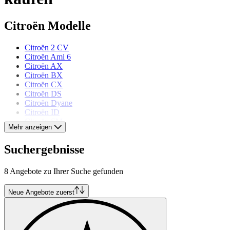
Citroën Modelle
Citroën 2 CV
Citroën Ami 6
Citroën AX
Citroën BX
Citroën CX
Citroën DS
Citroën Dyane
Citroën ID
Citroën SM
Mehr anzeigen
Citroën Traction Avant
Citroën Typ C
Suchergebnisse
Citroën Typ H
8 Angebote zu Ihrer Suche gefunden
Neue Angebote zuerst