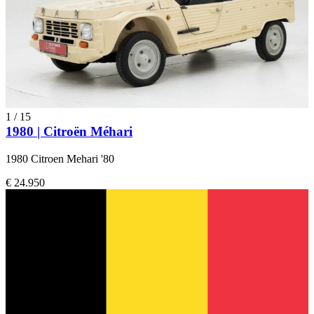
1
/
15
1980 | Citroën Méhari
1980 Citroen Mehari '80
€ 24.950