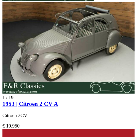
1
/
19
1953 | Citroën 2 CV A
Citroen 2CV
€ 19.950