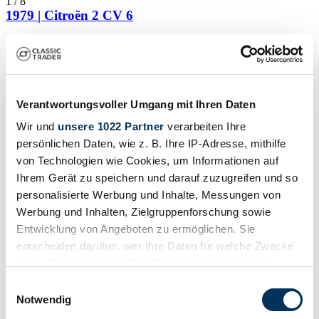
1
/
8
1979 | Citroën 2 CV 6
Citroën 2CV6 Charleston | 1979 | Route 66 Auctions - For sale by
auction. Estimate 4500 EUR
Auktionsfahrzeug
Verantwortungsvoller Umgang mit Ihren Daten
Wir und
unsere 1022 Partner
verarbeiten Ihre
persönlichen Daten, wie z. B. Ihre IP-Adresse, mithilfe
von Technologien wie Cookies, um Informationen auf
Ihrem Gerät zu speichern und darauf zuzugreifen und so
personalisierte Werbung und Inhalte, Messungen von
Werbung und Inhalten, Zielgruppenforschung sowie
Entwicklung von Angeboten zu ermöglichen. Sie
entscheiden darüber, wer Ihre Daten für welche Zwecke
nutzt. Sie können Ihre Einwilligung jederzeit über die
Cookie-Erklärung oder durch Klicken auf das Privacy
Einwilligungsauswahl
Trigger Symbol ändern oder widerrufen
Notwendig