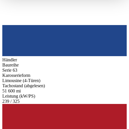
haben oder die sie im Rahmen Ihrer Nutzung der Dienste
gesammelt haben.
Datenschutzerklärung
Händler
Baureihe
Serie 63
Karosserieform
Limousine (4-Türen)
Tachostand (abgelesen)
51 600 mi
Leistung (kW/PS)
239 / 325