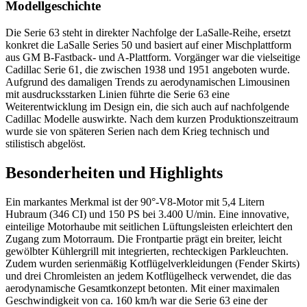
Modellgeschichte
Die Serie 63 steht in direkter Nachfolge der LaSalle-Reihe, ersetzt
konkret die LaSalle Series 50 und basiert auf einer Mischplattform
aus GM B-Fastback- und A-Plattform. Vorgänger war die vielseitige
Cadillac Serie 61, die zwischen 1938 und 1951 angeboten wurde.
Aufgrund des damaligen Trends zu aerodynamischen Limousinen
mit ausdrucksstarken Linien führte die Serie 63 eine
Weiterentwicklung im Design ein, die sich auch auf nachfolgende
Cadillac Modelle auswirkte. Nach dem kurzen Produktionszeitraum
wurde sie von späteren Serien nach dem Krieg technisch und
stilistisch abgelöst.
Besonderheiten und Highlights
Ein markantes Merkmal ist der 90°-V8-Motor mit 5,4 Litern
Hubraum (346 CI) und 150 PS bei 3.400 U/min. Eine innovative,
einteilige Motorhaube mit seitlichen Lüftungsleisten erleichtert den
Zugang zum Motorraum. Die Frontpartie prägt ein breiter, leicht
gewölbter Kühlergrill mit integrierten, rechteckigen Parkleuchten.
Zudem wurden serienmäßig Kotflügelverkleidungen (Fender Skirts)
und drei Chromleisten an jedem Kotflügelheck verwendet, die das
aerodynamische Gesamtkonzept betonten. Mit einer maximalen
Geschwindigkeit von ca. 160 km/h war die Serie 63 eine der