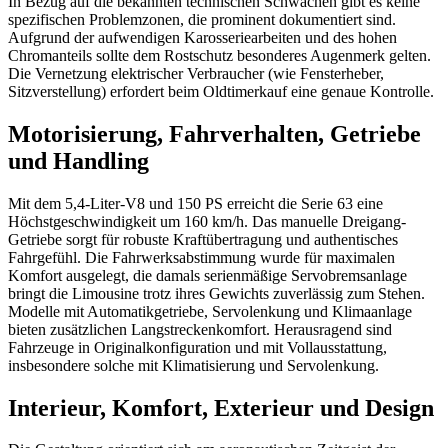
In Bezug auf die bekannten technischen Schwächen gibt es keine
spezifischen Problemzonen, die prominent dokumentiert sind.
Aufgrund der aufwendigen Karosseriearbeiten und des hohen
Chromanteils sollte dem Rostschutz besonderes Augenmerk gelten.
Die Vernetzung elektrischer Verbraucher (wie Fensterheber,
Sitzverstellung) erfordert beim Oldtimerkauf eine genaue Kontrolle.
Motorisierung, Fahrverhalten, Getriebe
und Handling
Mit dem 5,4-Liter-V8 und 150 PS erreicht die Serie 63 eine
Höchstgeschwindigkeit um 160 km/h. Das manuelle Dreigang-
Getriebe sorgt für robuste Kraftübertragung und authentisches
Fahrgefühl. Die Fahrwerksabstimmung wurde für maximalen
Komfort ausgelegt, die damals serienmäßige Servobremsanlage
bringt die Limousine trotz ihres Gewichts zuverlässig zum Stehen.
Modelle mit Automatikgetriebe, Servolenkung und Klimaanlage
bieten zusätzlichen Langstreckenkomfort. Herausragend sind
Fahrzeuge in Originalkonfiguration und mit Vollausstattung,
insbesondere solche mit Klimatisierung und Servolenkung.
Interieur, Komfort, Exterieur und Design