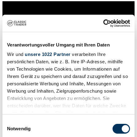
Verantwortungsvoller Umgang mit Ihren Daten
Wir und
unsere 1022 Partner
verarbeiten Ihre
persönlichen Daten, wie z. B. Ihre IP-Adresse, mithilfe
von Technologien wie Cookies, um Informationen auf
Ihrem Gerät zu speichern und darauf zuzugreifen und so
personalisierte Werbung und Inhalte, Messungen von
Werbung und Inhalten, Zielgruppenforschung sowie
Entwicklung von Angeboten zu ermöglichen. Sie
Händler
entscheiden darüber, wer Ihre Daten für welche Zwecke
Abgelaufenes Inserat
nutzt. Sie können Ihre Einwilligung jederzeit über die
Cookie-Erklärung oder durch Klicken auf das Privacy
Einwilligungsauswahl
Trigger Symbol ändern oder widerrufen
Notwendig