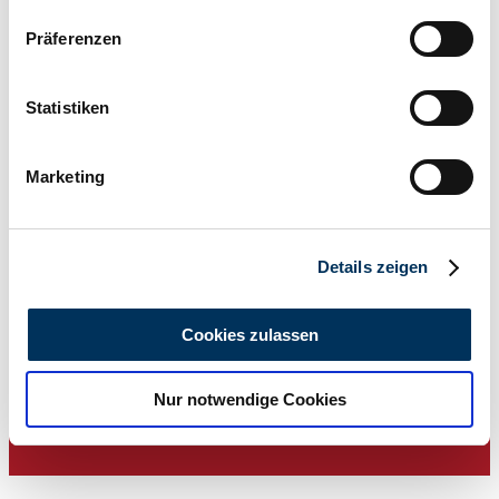
Wenn Sie es erlauben, würden wir auch gerne:
Präferenzen
Informationen über Ihre geografische Lage
erfassen, welche bis auf einige Meter genau sein
können
Statistiken
Ihr Gerät durch aktives Scannen nach
bestimmten Merkmalen (Fingerprinting) identifizieren
Marketing
Erfahren Sie mehr darüber, wie Ihre persönlichen Daten
verarbeitet werden, und legen Sie Ihre Präferenzen im
Abschnitt Einzelheiten
fest.
1963 | Cadillac 63 Sedan DeVille
Details zeigen
Wir verwenden Cookies, um Inhalte und Anzeigen zu
Original und fast Neuwertig - Einmalig!
personalisieren, Funktionen für soziale Medien anbieten
Cookies zulassen
€ 19.950
vor 11 Jahren
zu können und die Zugriffe auf unsere Website zu
analysieren. Außerdem geben wir Informationen zu Ihrer
Nur notwendige Cookies
Verwendung unserer Website an unsere Partner für
soziale Medien, Werbung und Analysen weiter. Unsere
Partner führen diese Informationen möglicherweise mit
weiteren Daten zusammen, die Sie ihnen bereitgestellt