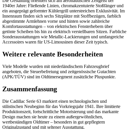
Die Gestaltung orientiert sich am aeronautischen Zeitgeist der
1940er Jahre: Fließende Linien, chromakzentuierte Stoßfänger und
ein ausgeprägt geformter Kühlergrill unterstreichen Exklusivität. Im
Innenraum finden sich sechs Sitzplätze mit Stoffbezügen, farblich
abgestimmte Armlehnen vorne und hinten sowie zahlreiche
Komfortausstattungen – von elektrischen Fensterhebern über
getönte Scheiben bis hin zu elektrisch verstellbaren Sitzen. Farbliche
Sonderausstattungen wie Metallic-Lackierungen und umfangreiche
Accessoires waren für US-Limousinen dieser Zeit typisch.
Weitere relevante Besonderheiten
Viele Modelle wurden mit niederländischem Fahrzeugbrief
angeboten, die Steuerbefreiung und zeitgenössische Gutachten
(APK/TÜV) sind im Oldtimersegment zusätzliche Pluspunkte.
Zusammenfassung
Die Cadillac Serie 63 markiert einen technologischen und
stilistischen Neubeginn für das Vorkriegsjahr 1941. Ihre limitierte
Produktionszeit, fortschrittliche Motorisierung und das markante
Design machen sie heute zu einem außergewöhnlichen,
wertbeständigen Oldtimer – besonders in gut gepflegtem
Originalzustand und mit seltener Ausstattung.