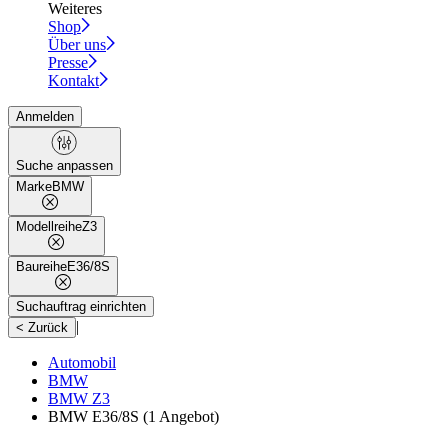
Weiteres
Shop
Über uns
Presse
Kontakt
Anmelden
Suche anpassen
Marke
BMW
Modellreihe
Z3
Baureihe
E36/8S
Suchauftrag einrichten
|
< Zurück
Automobil
BMW
BMW Z3
BMW E36/8S
(1 Angebot)