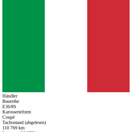
Händler
Baureihe
E36/8S
Karosserieform
Coupé
Tachostand (abgelesen)
110 769 km