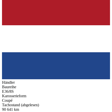
Händler
Baureihe
E36/8S
Karosserieform
Coupé
Tachostand (abgelesen)
90 641 km