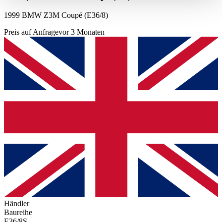
haben oder die sie im Rahmen Ihrer Nutzung der Dienste
1999 BMW Z3M Coupé (E36/8)
gesammelt haben.
Datenschutzerklärung
Preis auf Anfrage
vor 3 Monaten
Händler
Baureihe
E36/8S