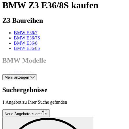
BMW Z3 E36/8S kaufen
Z3 Baureihen
BMW E36/7
BMW E36/7S
BMW E36/8
BMW E36/8S
BMW Modelle
BMW 02er
Mehr anzeigen
BMW 3.0
BMW 327
BMW 328
Suchergebnisse
BMW 3er
BMW 503
1 Angebot zu Ihrer Suche gefunden
BMW 5er
BMW 6er
BMW 8er
Neue Angebote zuerst
BMW Z1
BMW Z4