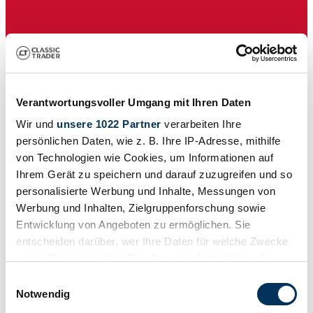
Verantwortungsvoller Umgang mit Ihren Daten
Wir und
unsere 1022 Partner
verarbeiten Ihre
persönlichen Daten, wie z. B. Ihre IP-Adresse, mithilfe
Händler
von Technologien wie Cookies, um Informationen auf
Ihrem Gerät zu speichern und darauf zuzugreifen und so
personalisierte Werbung und Inhalte, Messungen von
Werbung und Inhalten, Zielgruppenforschung sowie
Entwicklung von Angeboten zu ermöglichen. Sie
entscheiden darüber, wer Ihre Daten für welche Zwecke
nutzt. Sie können Ihre Einwilligung jederzeit über die
Cookie-Erklärung oder durch Klicken auf das Privacy
Einwilligungsauswahl
Trigger Symbol ändern oder widerrufen
Notwendig