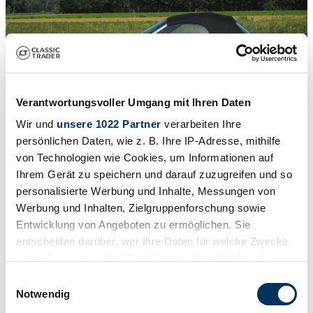
Verantwortungsvoller Umgang mit Ihren Daten
Wir und
unsere 1022 Partner
verarbeiten Ihre
persönlichen Daten, wie z. B. Ihre IP-Adresse, mithilfe
1
/
15
2005 | BMW Z4 2.5i
von Technologien wie Cookies, um Informationen auf
Ihrem Gerät zu speichern und darauf zuzugreifen und so
Z4 Roadster E85 2,5i 192 PS 1. Hand 72.000 km unfallfrei
personalisierte Werbung und Inhalte, Messungen von
€ 17.500
Werbung und Inhalten, Zielgruppenforschung sowie
Entwicklung von Angeboten zu ermöglichen. Sie
entscheiden darüber, wer Ihre Daten für welche Zwecke
nutzt. Sie können Ihre Einwilligung jederzeit über die
Cookie-Erklärung oder durch Klicken auf das Privacy
Einwilligungsauswahl
Trigger Symbol ändern oder widerrufen
Notwendig