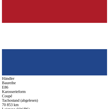
Händler
Baureihe
E86
Karosserieform
Coupé
Tachostand (abgelesen)
70 853 km