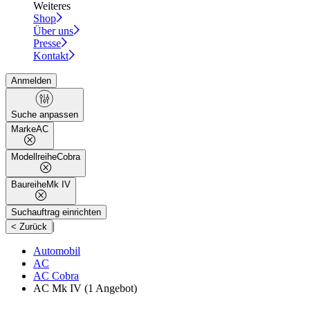
Weiteres
Shop
Über uns
Presse
Kontakt
Anmelden
Suche anpassen
Marke
AC
Modellreihe
Cobra
Baureihe
Mk IV
Suchauftrag einrichten
|
< Zurück
Automobil
AC
AC Cobra
AC Mk IV
(1 Angebot)