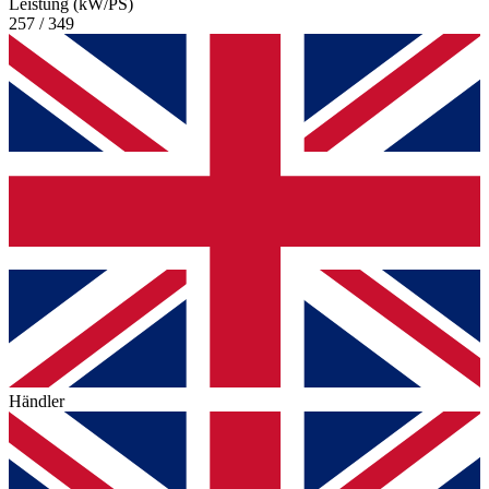
Leistung (kW/PS)
257 / 349
Händler