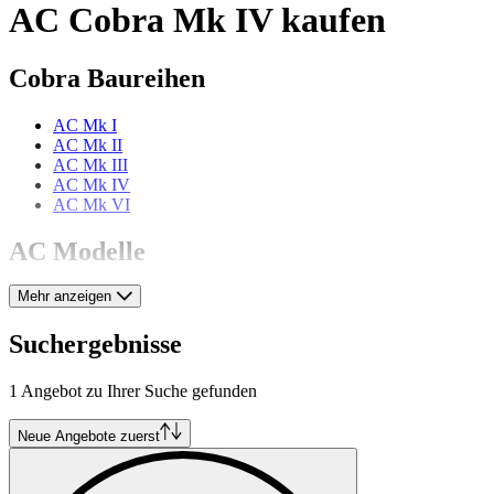
AC Cobra Mk IV kaufen
Cobra Baureihen
AC Mk I
AC Mk II
AC Mk III
AC Mk IV
AC Mk VI
AC Modelle
Mehr anzeigen
AC 2 Liter
AC 428
AC Ace
Suchergebnisse
AC Aceca
AC Six
1 Angebot zu Ihrer Suche gefunden
Neue Angebote zuerst