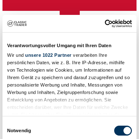
Verantwortungsvoller Umgang mit Ihren Daten
Händler
Wir und
unsere 1022 Partner
verarbeiten Ihre
persönlichen Daten, wie z. B. Ihre IP-Adresse, mithilfe
von Technologien wie Cookies, um Informationen auf
Ihrem Gerät zu speichern und darauf zuzugreifen und so
personalisierte Werbung und Inhalte, Messungen von
Werbung und Inhalten, Zielgruppenforschung sowie
Entwicklung von Angeboten zu ermöglichen. Sie
entscheiden darüber, wer Ihre Daten für welche Zwecke
nutzt. Sie können Ihre Einwilligung jederzeit über die
Cookie-Erklärung oder durch Klicken auf das Privacy
Einwilligungsauswahl
Trigger Symbol ändern oder widerrufen
Notwendig