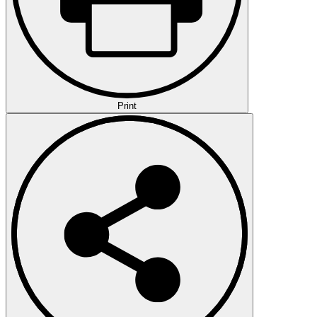
Print