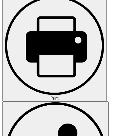
Print