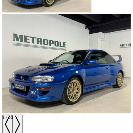
1
/
38