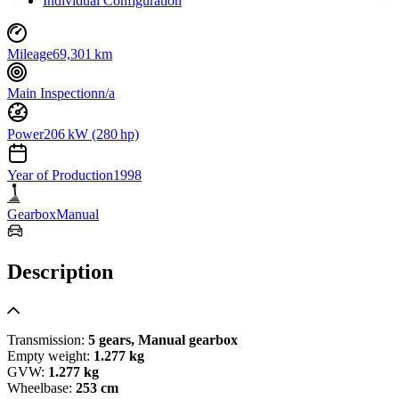
Individual Configuration
Mileage
69,301 km
Main Inspection
n/a
Power
206 kW (280 hp)
Year of Production
1998
Gearbox
Manual
Description
Transmission:
5 gears, Manual gearbox
Empty weight:
1.277 kg
GVW:
1.277 kg
Wheelbase:
253 cm