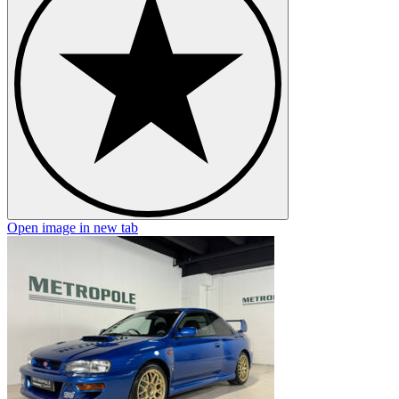
Open image in new tab
O