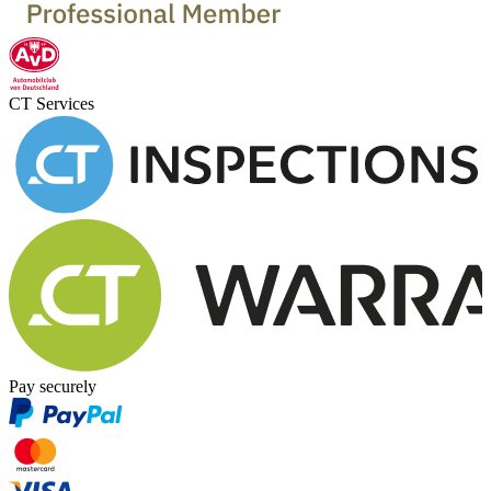
CT Services
Pay securely