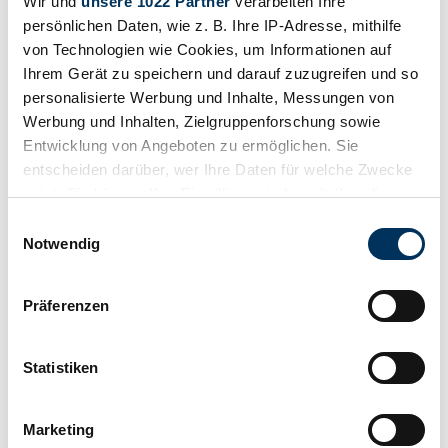
Wir und
unsere 1022 Partner
verarbeiten Ihre
persönlichen Daten, wie z. B. Ihre IP-Adresse, mithilfe
von Technologien wie Cookies, um Informationen auf
Ihrem Gerät zu speichern und darauf zuzugreifen und so
personalisierte Werbung und Inhalte, Messungen von
Werbung und Inhalten, Zielgruppenforschung sowie
Entwicklung von Angeboten zu ermöglichen. Sie
entscheiden darüber, wer Ihre Daten für welche Zwecke
nutzt. Sie können Ihre Einwilligung jederzeit über die
Cookie-Erklärung oder durch Klicken auf das Privacy
Watch
Einwilligungsauswahl
Trigger Symbol ändern oder widerrufen
Notwendig
Wenn Sie es erlauben, würden wir auch gerne:
Präferenzen
Informationen über Ihre geografische Lage
erfassen, welche bis auf einige Meter genau sein
können
Statistiken
Ihr Gerät durch aktives Scannen nach
bestimmten Merkmalen (Fingerprinting) identifizieren
Marketing
Erfahren Sie mehr darüber, wie Ihre persönlichen Daten