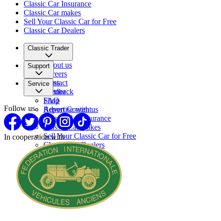
Classic Car Insurance
Classic Car makes
Sell Your Classic Car for Free
Classic Car Dealers
Classic Trader
About us
Support
Careers
Press
Contact
Service
Partner
Feedback
FAQ
Shop
Follow us
Report Content
Advertise with us
Classic Car Insurance
Classic Car makes
Sell Your Classic Car for Free
In cooperation with
Classic Car Dealers