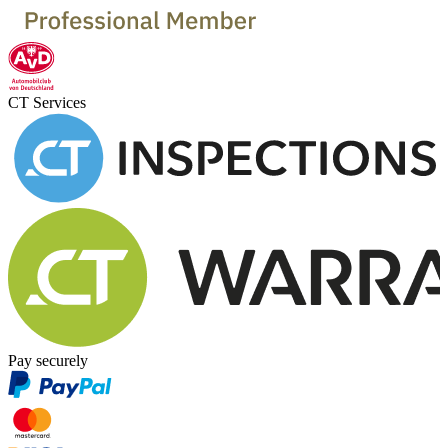
CT Services
Pay securely