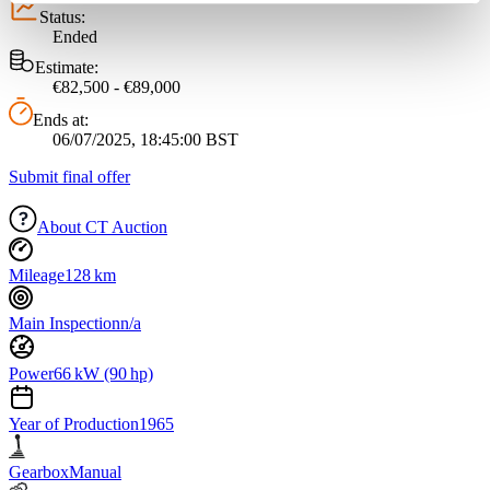
Partner führen diese Informationen möglicherweise mit
Status:
Ended
weiteren Daten zusammen, die Sie ihnen bereitgestellt
haben oder die sie im Rahmen Ihrer Nutzung der Dienste
Estimate:
€82,500 - €89,000
gesammelt haben.
Datenschutzerklärung
Ends at:
06/07/2025, 18:45:00 BST
Submit final offer
About CT Auction
Mileage
128 km
Main Inspection
n/a
Power
66 kW (90 hp)
Year of Production
1965
Gearbox
Manual