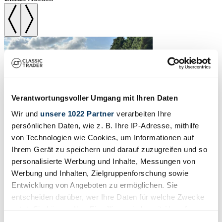
Verantwortungsvoller Umgang mit Ihren Daten
Wir und
unsere 1022 Partner
verarbeiten Ihre
persönlichen Daten, wie z. B. Ihre IP-Adresse, mithilfe
von Technologien wie Cookies, um Informationen auf
Ihrem Gerät zu speichern und darauf zuzugreifen und so
personalisierte Werbung und Inhalte, Messungen von
1965 | Porsche 912
Werbung und Inhalten, Zielgruppenforschung sowie
Entwicklung von Angeboten zu ermöglichen. Sie
complete restauration
entscheiden darüber, wer Ihre Daten für welche Zwecke
€82,500 - €89,000
nutzt. Sie können Ihre Einwilligung jederzeit über die
Estimate
Cookie-Erklärung oder durch Klicken auf das Privacy