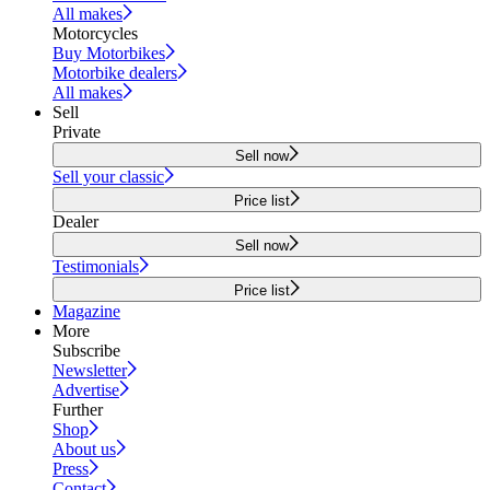
All makes
Motorcycles
Buy Motorbikes
Motorbike dealers
All makes
Sell
Private
Sell now
Sell your classic
Price list
Dealer
Sell now
Testimonials
Price list
Magazine
More
Subscribe
Newsletter
Advertise
Further
Shop
About us
Press
Contact