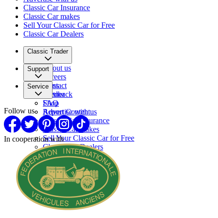
Classic Car Insurance
Classic Car makes
Sell Your Classic Car for Free
Classic Car Dealers
Classic Trader
About us
Support
Careers
Press
Contact
Service
Partner
Feedback
FAQ
Shop
Follow us
Report Content
Advertise with us
Classic Car Insurance
Classic Car makes
Sell Your Classic Car for Free
In cooperation with
Classic Car Dealers