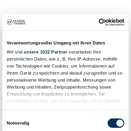
Verantwortungsvoller Umgang mit Ihren Daten
Wir und
unsere 1022 Partner
verarbeiten Ihre
persönlichen Daten, wie z. B. Ihre IP-Adresse, mithilfe
von Technologien wie Cookies, um Informationen auf
Particulier
Ihrem Gerät zu speichern und darauf zuzugreifen und so
personalisierte Werbung und Inhalte, Messungen von
Werbung und Inhalten, Zielgruppenforschung sowie
Entwicklung von Angeboten zu ermöglichen. Sie
entscheiden darüber, wer Ihre Daten für welche Zwecke
nutzt. Sie können Ihre Einwilligung jederzeit über die
Cookie-Erklärung oder durch Klicken auf das Privacy
Einwilligungsauswahl
Trigger Symbol ändern oder widerrufen
Notwendig