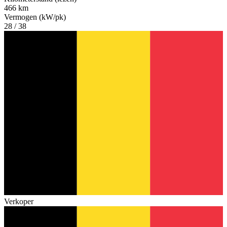
466 km
Vermogen (kW/pk)
28 / 38
Verkoper