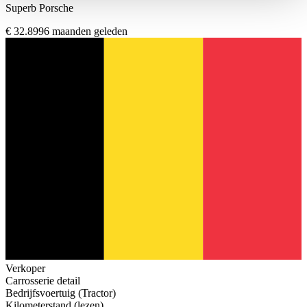
haben oder die sie im Rahmen Ihrer Nutzung der Dienste
Superb Porsche
gesammelt haben.
Datenschutzerklärung
€ 32.899
6 maanden geleden
Verkoper
Carrosserie detail
Bedrijfsvoertuig (Tractor)
Kilometerstand (lezen)