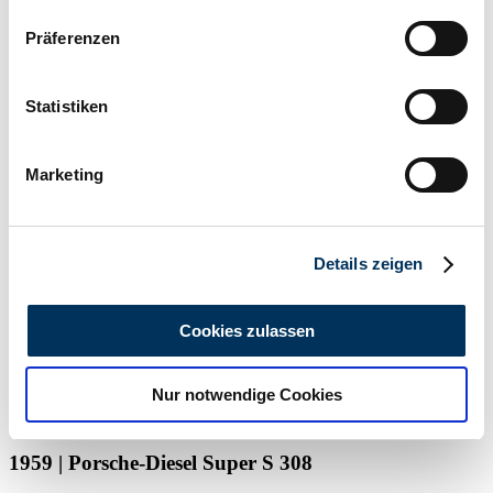
Wenn Sie es erlauben, würden wir auch gerne:
Präferenzen
Informationen über Ihre geografische Lage
erfassen, welche bis auf einige Meter genau sein
können
Statistiken
Ihr Gerät durch aktives Scannen nach
Particulier
bestimmten Merkmalen (Fingerprinting) identifizieren
Deze advertentie is verlopen
Marketing
Erfahren Sie mehr darüber, wie Ihre persönlichen Daten
verarbeitet werden, und legen Sie Ihre Präferenzen im
Abschnitt Einzelheiten
fest.
Details zeigen
Wir verwenden Cookies, um Inhalte und Anzeigen zu
personalisieren, Funktionen für soziale Medien anbieten
Cookies zulassen
zu können und die Zugriffe auf unsere Website zu
analysieren. Außerdem geben wir Informationen zu Ihrer
Nur notwendige Cookies
Verwendung unserer Website an unsere Partner für
soziale Medien, Werbung und Analysen weiter. Unsere
Partner führen diese Informationen möglicherweise mit
1959 | Porsche-Diesel Super S 308
weiteren Daten zusammen, die Sie ihnen bereitgestellt