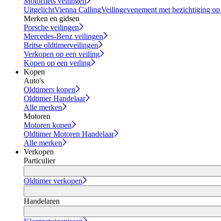
Motorfiets veilingen
Uitgelicht
Vienna Calling
Veilingevenement met bezichtiging op
Merken en gidsen
Porsche veilingen
Mercedes-Benz veilingen
Britse oldtimerveilingen
Verkopen op een veiling
Kopen op een veiling
Kopen
Auto's
Oldtimers kopen
Oldtimer Handelaar
Alle merken
Motoren
Motoren kopen
Oldtimer Motoren Handelaar
Alle merken
Verkopen
Particulier
Oldtimer verkopen
Handelaren