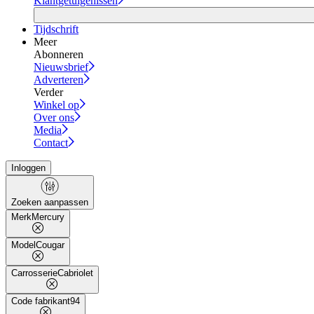
Klantgetuigenissen
Tijdschrift
Meer
Abonneren
Nieuwsbrief
Adverteren
Verder
Winkel op
Over ons
Media
Contact
Inloggen
Zoeken aanpassen
Merk
Mercury
Model
Cougar
Carrosserie
Cabriolet
Code fabrikant
94