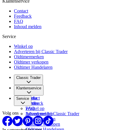
Klantenservice
Contact
Feedback
FAQ
Inhoud melden
Service
Winkel op
Adverteren bij Classic Trader
Oldtimermerken
Oldtimer verkopen
Oldtimer Handelaren
Classic Trader
Over ons
Klantenservice
Vacatures
Media
Contact
Service
Partner
Feedback
FAQ
Winkel op
Volg ons
Inhoud melden
Adverteren bij Classic Trader
Oldtimermerken
Oldtimer verkopen
Oldtimer Handelaren
In samenwerking met