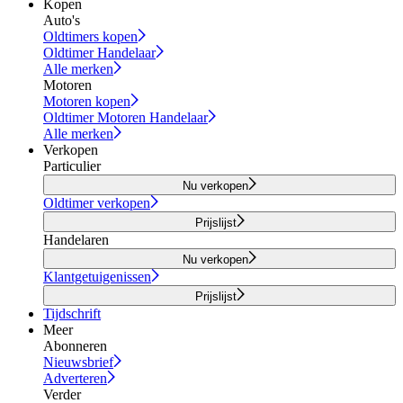
Kopen
Auto's
Oldtimers kopen
Oldtimer Handelaar
Alle merken
Motoren
Motoren kopen
Oldtimer Motoren Handelaar
Alle merken
Verkopen
Particulier
Nu verkopen
Oldtimer verkopen
Prijslijst
Handelaren
Nu verkopen
Klantgetuigenissen
Prijslijst
Tijdschrift
Meer
Abonneren
Nieuwsbrief
Adverteren
Verder