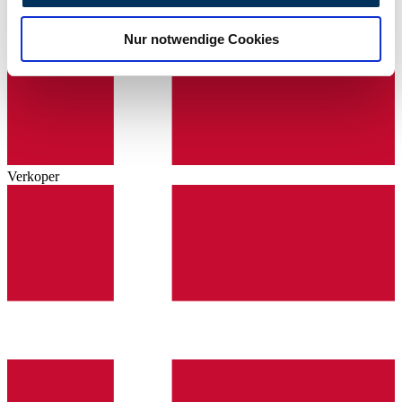
analysieren. Außerdem geben wir Informationen zu Ihrer
Nur notwendige Cookies
Verwendung unserer Website an unsere Partner für
soziale Medien, Werbung und Analysen weiter. Unsere
Partner führen diese Informationen möglicherweise mit
weiteren Daten zusammen, die Sie ihnen bereitgestellt
haben oder die sie im Rahmen Ihrer Nutzung der Dienste
gesammelt haben.
Datenschutzerklärung
Verkoper