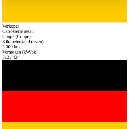
haben oder die sie im Rahmen Ihrer Nutzung der Dienste
gesammelt haben.
Datenschutzerklärung
Verkoper
Carrosserie detail
Coupé (Coupe)
Kilometerstand (lezen)
3.000 km
Vermogen (kW/pk)
312 / 424