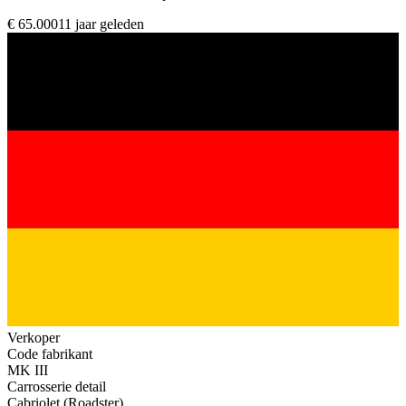
€ 65.000
11 jaar geleden
Verkoper
Code fabrikant
MK III
Carrosserie detail
Cabriolet (Roadster)