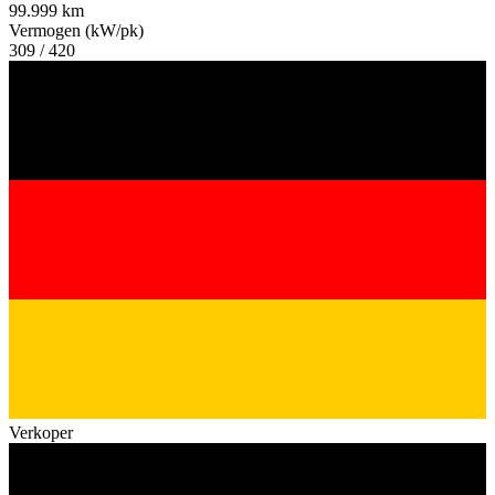
99.999 km
Vermogen (kW/pk)
309 / 420
Verkoper