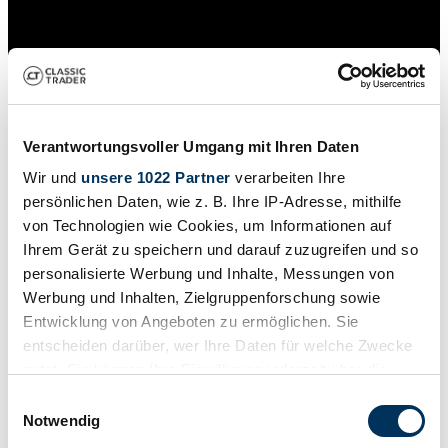
Verantwortungsvoller Umgang mit Ihren Daten
Wir und
unsere 1022 Partner
verarbeiten Ihre
persönlichen Daten, wie z. B. Ihre IP-Adresse, mithilfe
von Technologien wie Cookies, um Informationen auf
Ihrem Gerät zu speichern und darauf zuzugreifen und so
personalisierte Werbung und Inhalte, Messungen von
Werbung und Inhalten, Zielgruppenforschung sowie
Verkoper
Entwicklung von Angeboten zu ermöglichen. Sie
Deze advertentie is verlopen
entscheiden darüber, wer Ihre Daten für welche Zwecke
nutzt. Sie können Ihre Einwilligung jederzeit über die
Cookie-Erklärung oder durch Klicken auf das Privacy
Einwilligungsauswahl
Trigger Symbol ändern oder widerrufen
Notwendig