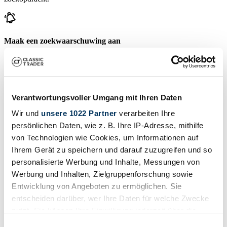
Maak een zoekwaarschuwing aan
Laat het u weten zodra er een advertentie wordt geplaatst die
overeenkomt met uw zoekfilters.
Maak een zoekwaarschuwing aan
Verantwortungsvoller Umgang mit Ihren Daten
Wir und
unsere 1022 Partner
verarbeiten Ihre
Maak een advertentie aan
persönlichen Daten, wie z. B. Ihre IP-Adresse, mithilfe
von Technologien wie Cookies, um Informationen auf
Heeft u een Dare die u wilt verkopen? Maak dan nu een advertentie
Ihrem Gerät zu speichern und darauf zuzugreifen und so
aan.
personalisierte Werbung und Inhalte, Messungen von
Maak een advertentie aan
Werbung und Inhalten, Zielgruppenforschung sowie
Entwicklung von Angeboten zu ermöglichen. Sie
Veilingen die binnenkort eindigen
entscheiden darüber, wer Ihre Daten für welche Zwecke
Bekijk alle veilingen
nutzt. Sie können Ihre Einwilligung jederzeit über die
Veiling
V
Cookie-Erklärung oder durch Klicken auf das Privacy
Einwilligungsauswahl