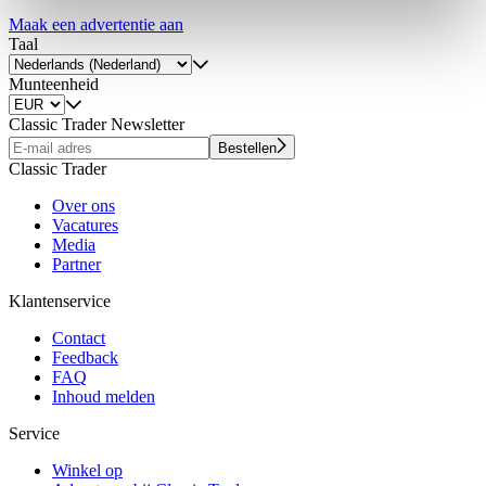
Partner führen diese Informationen möglicherweise mit
Maak een advertentie aan
weiteren Daten zusammen, die Sie ihnen bereitgestellt
Taal
haben oder die sie im Rahmen Ihrer Nutzung der Dienste
Munteenheid
gesammelt haben.
Datenschutzerklärung
Classic Trader Newsletter
Bestellen
Classic Trader
Over ons
Vacatures
Media
Partner
Klantenservice
Contact
Feedback
FAQ
Inhoud melden
Service
Winkel op