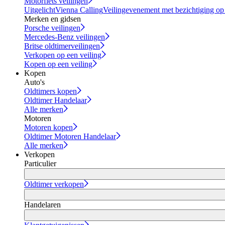
Motorfiets veilingen
Uitgelicht
Vienna Calling
Veilingevenement met bezichtiging op
Merken en gidsen
Porsche veilingen
Mercedes-Benz veilingen
Britse oldtimerveilingen
Verkopen op een veiling
Kopen op een veiling
Kopen
Auto's
Oldtimers kopen
Oldtimer Handelaar
Alle merken
Motoren
Motoren kopen
Oldtimer Motoren Handelaar
Alle merken
Verkopen
Particulier
Oldtimer verkopen
Handelaren