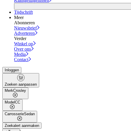
Klantgetuigenissen
Tijdschrift
Meer
Abonneren
Nieuwsbrief
Adverteren
Verder
Winkel op
Over ons
Media
Contact
Inloggen
Zoeken aanpassen
Merk
Crosley
Model
CC
Carrosserie
Sedan
Zoekalert aanmaken