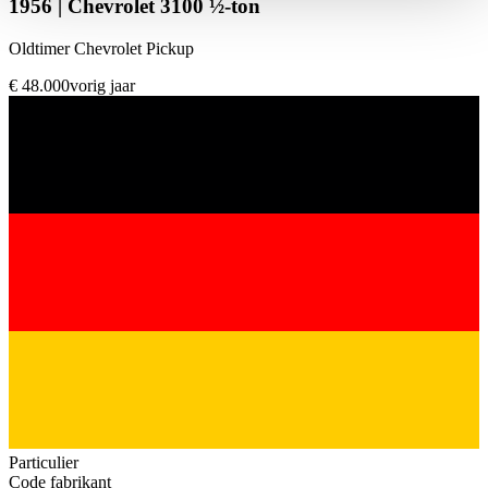
1956 | Chevrolet 3100 ½-ton
haben oder die sie im Rahmen Ihrer Nutzung der Dienste
gesammelt haben.
Datenschutzerklärung
Oldtimer Chevrolet Pickup
€ 48.000
vorig jaar
Particulier
Code fabrikant