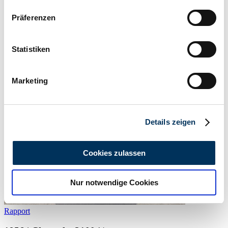
Wenn Sie es erlauben, würden wir auch gerne:
Präferenzen
Informationen über Ihre geografische Lage
Verkoper
erfassen, welche bis auf einige Meter genau sein
Deze advertentie is verlopen
können
Statistiken
Ihr Gerät durch aktives Scannen nach
bestimmten Merkmalen (Fingerprinting) identifizieren
Marketing
Erfahren Sie mehr darüber, wie Ihre persönlichen Daten
verarbeitet werden, und legen Sie Ihre Präferenzen im
Abschnitt Einzelheiten
fest.
Details zeigen
Wir verwenden Cookies, um Inhalte und Anzeigen zu
personalisieren, Funktionen für soziale Medien anbieten
Cookies zulassen
zu können und die Zugriffe auf unsere Website zu
analysieren. Außerdem geben wir Informationen zu Ihrer
Nur notwendige Cookies
Verwendung unserer Website an unsere Partner für
soziale Medien, Werbung und Analysen weiter. Unsere
Partner führen diese Informationen möglicherweise mit
Rapport
weiteren Daten zusammen, die Sie ihnen bereitgestellt