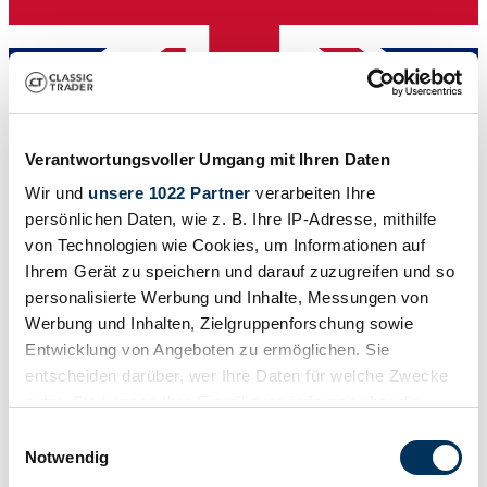
Verantwortungsvoller Umgang mit Ihren Daten
Verkoper
Wir und
unsere 1022 Partner
verarbeiten Ihre
persönlichen Daten, wie z. B. Ihre IP-Adresse, mithilfe
von Technologien wie Cookies, um Informationen auf
Ihrem Gerät zu speichern und darauf zuzugreifen und so
personalisierte Werbung und Inhalte, Messungen von
Werbung und Inhalten, Zielgruppenforschung sowie
Entwicklung von Angeboten zu ermöglichen. Sie
entscheiden darüber, wer Ihre Daten für welche Zwecke
nutzt. Sie können Ihre Einwilligung jederzeit über die
Cookie-Erklärung oder durch Klicken auf das Privacy
Einwilligungsauswahl
Trigger Symbol ändern oder widerrufen
Notwendig