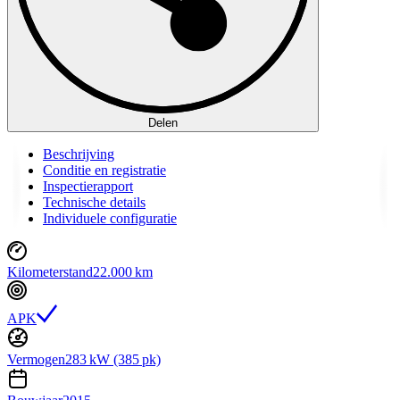
Delen
Beschrijving
Conditie en registratie
Inspectierapport
Technische details
Individuele configuratie
Kilometerstand
22.000 km
APK
Vermogen
283 kW (385 pk)