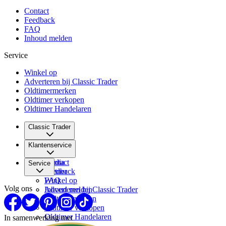
Contact
Feedback
FAQ
Inhoud melden
Service
Winkel op
Adverteren bij Classic Trader
Oldtimermerken
Oldtimer verkopen
Oldtimer Handelaren
Classic Trader
Over ons
Klantenservice
Vacatures
Media
Contact
Service
Partner
Feedback
FAQ
Winkel op
Volg ons
Inhoud melden
Adverteren bij Classic Trader
Oldtimermerken
Oldtimer verkopen
Oldtimer Handelaren
In samenwerking met