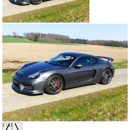
1
/
11