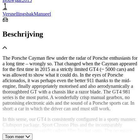
Bouwjaar
2015
Versnellingsbak
Manueel
Beschrijving
The Porsche Cayman flew under the radar of Porsche enthusiasts for
a long time – wrongly so. That changed when the Cayman appeared
for the first time in 2015 as a strictly limited GT4 (~ 5000 cars) and
was allowed to show what it could do. In the eyes of Porsche
aficionados, it was perhaps even the better 911 thanks to the mid-
engine, finally appropriately motorised and also aerodynamically a
thoroughbred GT with a chassis like a razor blade. The GT4 981
series is the most purist. A wonderfully crisp manual gearbox, no
patronising electronic aids and the sound of a Porsche sports car. In
short: a car in which the driver can and must still work.
In this sense, our GT4 is consistently configured in a sporty manner.
Clubsport package, Sport Chrono Plus and the incomparably
beautiful and lightweight carbon fibre bucket seats. The necessary
additional equipment features such as navigation and xenon lights
Toon meer