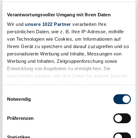
Verantwortungsvoller Umgang mit Ihren Daten
Wir und
unsere 1022 Partner
verarbeiten Ihre
persönlichen Daten, wie z. B. Ihre IP-Adresse, mithilfe
von Technologien wie Cookies, um Informationen auf
Ihrem Gerät zu speichern und darauf zuzugreifen und so
personalisierte Werbung und Inhalte, Messungen von
Werbung und Inhalten, Zielgruppenforschung sowie
Entwicklung von Angeboten zu ermöglichen. Sie
entscheiden darüber, wer Ihre Daten für welche Zwecke
nutzt. Sie können Ihre Einwilligung jederzeit über die
Cookie-Erklärung oder durch Klicken auf das Privacy
Einwilligungsauswahl
Trigger Symbol ändern oder widerrufen
Notwendig
Wenn Sie es erlauben, würden wir auch gerne:
Bewaren
Präferenzen
Informationen über Ihre geografische Lage
erfassen, welche bis auf einige Meter genau sein
können
Statistiken