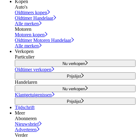
Kopen
Auto's
Oldtimers kopen
Oldtimer Handelaar
Alle merken
Motoren
Motoren kopen
Oldtimer Motoren Handelaar
Alle merken
Verkopen
Particulier
Nu verkopen
Oldtimer verkopen
Prijslijst
Handelaren
Nu verkopen
Klantgetuigenissen
Prijslijst
Tijdschrift
Meer
Abonneren
Nieuwsbrief
Adverteren
Verder