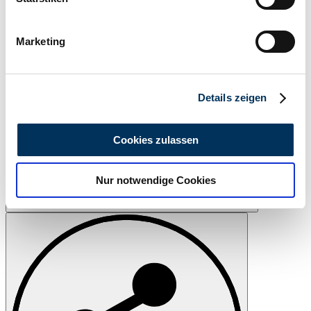
Ihr Gerät durch aktives Scannen nach
bestimmten Merkmalen (Fingerprinting) identifizieren
Marketing
Erfahren Sie mehr darüber, wie Ihre persönlichen Daten
verarbeitet werden, und legen Sie Ihre Präferenzen im
Abschnitt Einzelheiten
fest.
Details zeigen
Wir verwenden Cookies, um Inhalte und Anzeigen zu
personalisieren, Funktionen für soziale Medien anbieten
Cookies zulassen
zu können und die Zugriffe auf unsere Website zu
analysieren. Außerdem geben wir Informationen zu Ihrer
Nur notwendige Cookies
Verwendung unserer Website an unsere Partner für
soziale Medien, Werbung und Analysen weiter. Unsere
Drukken
Partner führen diese Informationen möglicherweise mit
weiteren Daten zusammen, die Sie ihnen bereitgestellt
haben oder die sie im Rahmen Ihrer Nutzung der Dienste
gesammelt haben.
Datenschutzerklärung