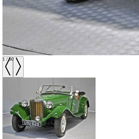
1
/
50