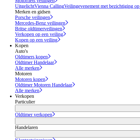
Motorfiets veilingen
Uitgelicht
Vienna Calling
Veilingevenement met bezichtiging op
Merken en gidsen
Porsche veilingen
Mercedes-Benz veilingen
Britse oldtimerveilingen
Verkopen op een veiling
Kopen op een veiling
Kopen
Auto's
Oldtimers kopen
Oldtimer Handelaar
Alle merken
Motoren
Motoren kopen
Oldtimer Motoren Handelaar
Alle merken
Verkopen
Particulier
Oldtimer verkopen
Handelaren