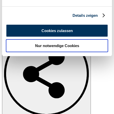
verarbeitet werden, und legen Sie Ihre Präferenzen im
Abschnitt Einzelheiten
fest.
Details zeigen
Wir verwenden Cookies, um Inhalte und Anzeigen zu
personalisieren, Funktionen für soziale Medien anbieten
Drukken
Cookies zulassen
zu können und die Zugriffe auf unsere Website zu
analysieren. Außerdem geben wir Informationen zu Ihrer
Nur notwendige Cookies
Verwendung unserer Website an unsere Partner für
soziale Medien, Werbung und Analysen weiter. Unsere
Partner führen diese Informationen möglicherweise mit
weiteren Daten zusammen, die Sie ihnen bereitgestellt
haben oder die sie im Rahmen Ihrer Nutzung der Dienste
gesammelt haben.
Datenschutzerklärung