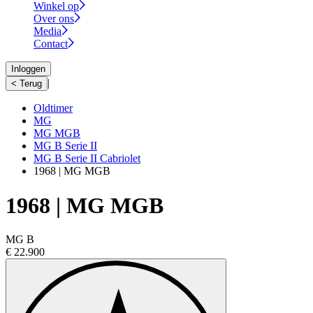
Winkel op
Over ons
Media
Contact
Inloggen
|
< Terug
Oldtimer
MG
MG MGB
MG B Serie II
MG B Serie II Cabriolet
1968 | MG MGB
1968 | MG MGB
MG B
€ 22.900