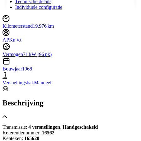
Technische details
Individuele configuratie
Kilometerstand
19.976 km
APK
n.v.t.
Vermogen
71 kW (96 pk)
Bouwjaar
1968
Versnellingsbak
Manueel
Beschrijving
Transmissie:
4 versnellingen, Handgeschakeld
Referentienummer:
16562
Kenteken:
165620