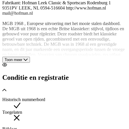
Fabrikant: Hofman Leek Classic & Sportscars Rodenburg 1
9351PV LEEK, NL 0594-516604 http://www.hofman.nl
mail@hofman.nl
MGB 1968 , Europese uitvoering met het mooie stalen dashbord.
De MGB uit 1968 is een echte Britse klassieker: stijlvol, tijdloos en
gebouwd voor puur rijplezier. Deze roadster biedt het klassieke
gevoel van open rijden, gecombineerd met een eenvoudige,
betrouwbare techniek. De MGB was in 1968 al een gevestigde
naam, en dit jaar markeerde een overgangsperiode tussen de vroege
en latere modellen. Voorzien van chroom spaakwielen, rvs uitlaat,
dubbele SU Carburateurs en overdrive op de 3e en 4e versnelling.
Toon meer
Onlangs voorzien van een nieuw dak. Met nota's van onderhoud.
De MGB uit 1968 is een van de meest geliefde klassieke roadsters
ooit gebouwd: stijlvol, betrouwbaar, betaalbaar en puur. Met zijn
Conditie en registratie
klassieke lijnen, eenvoudige techniek en open rijbeleving is dit dé
auto voor wie het echte Britse oldtimergevoel wil ervaren.
Historisch nummerbord
Bedrijfsinformatie
Prijswijzigingen, druk- en zetfouten voorbehouden.
Altijd ruim 500 auto's op voorraad, check de actuele voorraad via
Toegelaten
www.hofman.nl.
Volg ons ook op facebook.com/HofmanLeek
Bel ons voor de mogelijkheden voor inkoop, verkoop,
Rijklaar