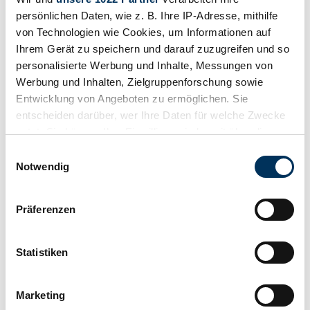
persönlichen Daten, wie z. B. Ihre IP-Adresse, mithilfe
von Technologien wie Cookies, um Informationen auf
Ihrem Gerät zu speichern und darauf zuzugreifen und so
personalisierte Werbung und Inhalte, Messungen von
Werbung und Inhalten, Zielgruppenforschung sowie
Entwicklung von Angeboten zu ermöglichen. Sie
entscheiden darüber, wer Ihre Daten für welche Zwecke
Bewaren
nutzt. Sie können Ihre Einwilligung jederzeit über die
Cookie-Erklärung oder durch Klicken auf das Privacy
Einwilligungsauswahl
Trigger Symbol ändern oder widerrufen
Notwendig
Wenn Sie es erlauben, würden wir auch gerne:
Präferenzen
Informationen über Ihre geografische Lage
erfassen, welche bis auf einige Meter genau sein
können
Statistiken
Ihr Gerät durch aktives Scannen nach
bestimmten Merkmalen (Fingerprinting) identifizieren
Marketing
Erfahren Sie mehr darüber, wie Ihre persönlichen Daten