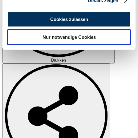
Details zeigen
Wir verwenden Cookies, um Inhalte und Anzeigen zu
personalisieren, Funktionen für soziale Medien anbieten
Cookies zulassen
zu können und die Zugriffe auf unsere Website zu
analysieren. Außerdem geben wir Informationen zu Ihrer
Nur notwendige Cookies
Verwendung unserer Website an unsere Partner für
soziale Medien, Werbung und Analysen weiter. Unsere
Partner führen diese Informationen möglicherweise mit
weiteren Daten zusammen, die Sie ihnen bereitgestellt
Drukken
haben oder die sie im Rahmen Ihrer Nutzung der Dienste
gesammelt haben.
Datenschutzerklärung