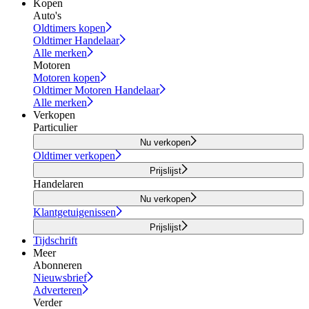
Kopen
Auto's
Oldtimers kopen
Oldtimer Handelaar
Alle merken
Motoren
Motoren kopen
Oldtimer Motoren Handelaar
Alle merken
Verkopen
Particulier
Nu verkopen
Oldtimer verkopen
Prijslijst
Handelaren
Nu verkopen
Klantgetuigenissen
Prijslijst
Tijdschrift
Meer
Abonneren
Nieuwsbrief
Adverteren
Verder