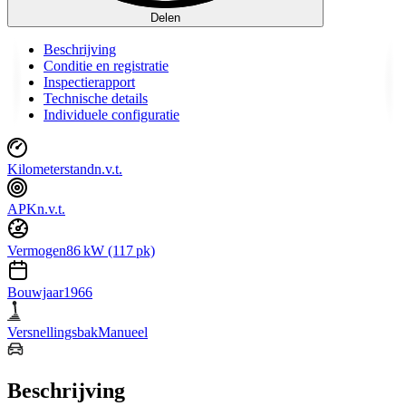
Delen
Beschrijving
Conditie en registratie
Inspectierapport
Technische details
Individuele configuratie
Kilometerstand
n.v.t.
APK
n.v.t.
Vermogen
86 kW (117 pk)
Bouwjaar
1966
Versnellingsbak
Manueel
Beschrijving