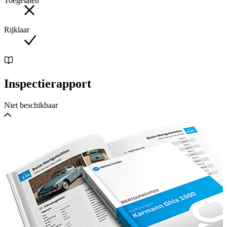
Toegelaten
held recently. Below are the main interventions carried out:
replacement of head gasket and piston rings;
Rijklaar
replacement of water radiator with larger model, ideal for
circuit races;
replacement of clutch pump;
Inspectierapport
overhaul of braking system with complete replacement of
pipes, fittings and brake pump;
Niet beschikbaar
modification of suspensions set-up with application of the rear
anti-roll bar and front larger one;
overhaul of shock absorbers.
The car is road registered with italian title, complete of ASI
certificate (Automoto club Storico Italiano).
This car could be seen in Siena by appointment.