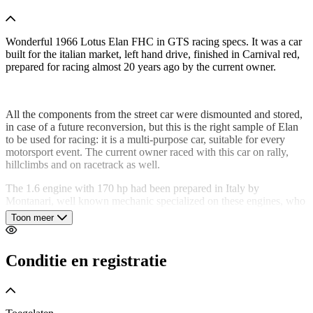
Wonderful 1966 Lotus Elan FHC in GTS racing specs. It was a car
built for the italian market, left hand drive, finished in Carnival red,
prepared for racing almost 20 years ago by the current owner.
All the components from the street car were dismounted and stored,
in case of a future reconversion, but this is the right sample of Elan
to be used for racing: it is a multi-purpose car, suitable for every
motorsport event. The current owner raced with this car on rally,
hillclimbs and on racetrack as well.
The 1.6 engine with 170 hp had been prepared in Italy by
Montanari, well known mechanic specialized on these engines, who
particularly cared about the reliability. Gearbox and suspensions as
Toon meer
well were prepared and upgraded for racing purpose. The car was
serviced before being parked into the garage; with the FHC body
the car could race in the G1 period (1966-1969), and it is performing
Conditie en registratie
and pleasant to drive.
Recently renewed safety equipment and HTP before the last races