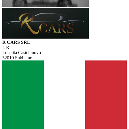
R CARS SRL
L R
Località Castelnuovo
52010 Subbiano