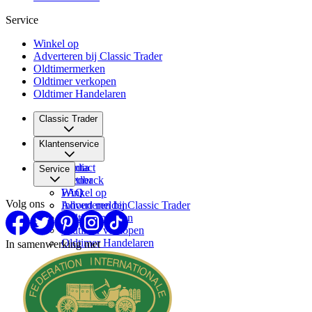
Service
Winkel op
Adverteren bij Classic Trader
Oldtimermerken
Oldtimer verkopen
Oldtimer Handelaren
Classic Trader
Over ons
Klantenservice
Vacatures
Media
Contact
Service
Partner
Feedback
FAQ
Winkel op
Volg ons
Inhoud melden
Adverteren bij Classic Trader
Oldtimermerken
Oldtimer verkopen
Oldtimer Handelaren
In samenwerking met