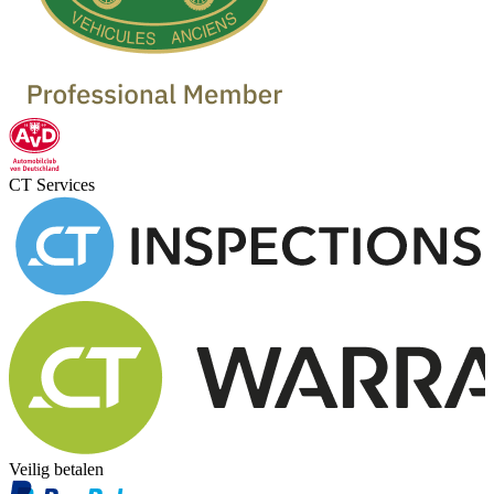
CT Services
Veilig betalen