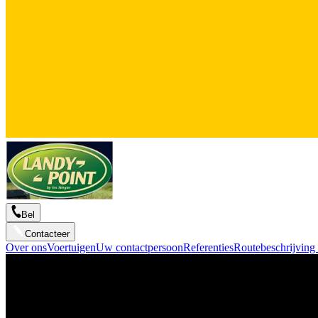
Bel
Contacteer
Over ons
Voertuigen
Uw contactpersoon
Referenties
Routebeschrijving