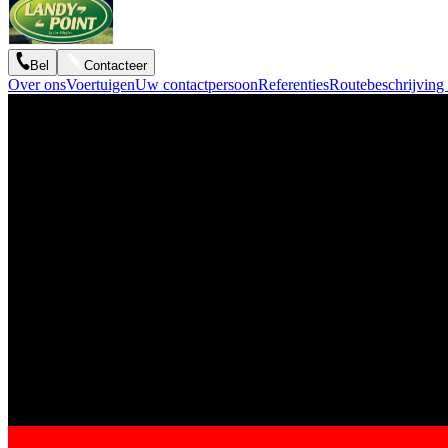
Bel
Contacteer
Over ons
Voertuigen
Uw contactpersoon
Referenties
Routebeschrijving