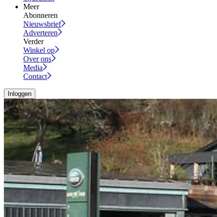
Meer
Abonneren
Nieuwsbrief
Adverteren
Verder
Winkel op
Over ons
Media
Contact
Inloggen