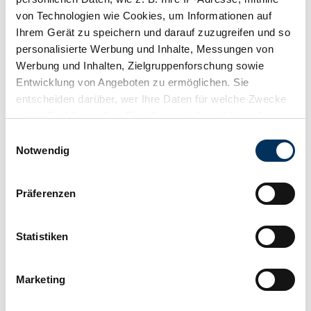
von Technologien wie Cookies, um Informationen auf
Ihrem Gerät zu speichern und darauf zuzugreifen und so
personalisierte Werbung und Inhalte, Messungen von
Werbung und Inhalten, Zielgruppenforschung sowie
Entwicklung von Angeboten zu ermöglichen. Sie
entscheiden darüber, wer Ihre Daten für welche Zwecke
nutzt. Sie können Ihre Einwilligung jederzeit über die
Cookie-Erklärung oder durch Klicken auf das Privacy
Einwilligungsauswahl
Trigger Symbol ändern oder widerrufen
Notwendig
Salva
Wenn Sie es erlauben, würden wir auch gerne:
Präferenzen
Informationen über Ihre geografische Lage
erfassen, welche bis auf einige Meter genau sein
können
Statistiken
Ihr Gerät durch aktives Scannen nach
bestimmten Merkmalen (Fingerprinting) identifizieren
Marketing
Erfahren Sie mehr darüber, wie Ihre persönlichen Daten
verarbeitet werden, und legen Sie Ihre Präferenzen im