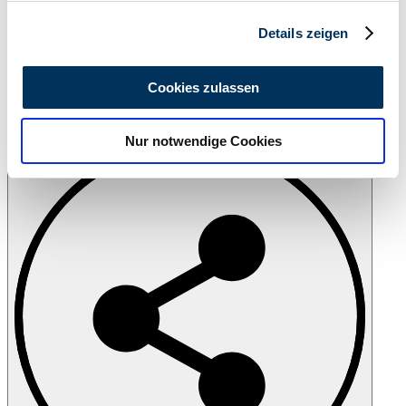
Abschnitt Einzelheiten
fest.
Details zeigen
Wir verwenden Cookies, um Inhalte und Anzeigen zu
personalisieren, Funktionen für soziale Medien anbieten
Cookies zulassen
zu können und die Zugriffe auf unsere Website zu
analysieren. Außerdem geben wir Informationen zu Ihrer
Stampa
Nur notwendige Cookies
Verwendung unserer Website an unsere Partner für
soziale Medien, Werbung und Analysen weiter. Unsere
Partner führen diese Informationen möglicherweise mit
weiteren Daten zusammen, die Sie ihnen bereitgestellt
haben oder die sie im Rahmen Ihrer Nutzung der Dienste
gesammelt haben.
Datenschutzerklärung