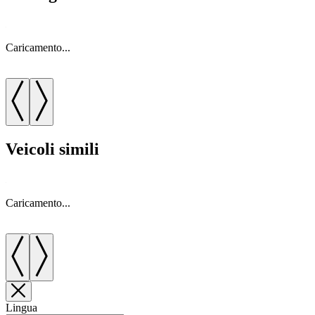
Caricamento...
C
Veicoli simili
Caricamento...
C
Lingua