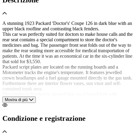
A stunning 1923 Packard 'Doctor's' Coupe 126 in dark blue with an
upper black roofline and contrasting black fenders.
This car was perfectly suited for doctors to make house calls and the
rear seat contains a special compartment to store the doctor's
medicines and bag. The passenger front seat folds out of the way to
make the rear seating more accessible for medical transportation of
patients. At the time it was an economical car in the six-cylinder line
that sold for $3,550.
Packard script plates are located on the running boards and a
Motometer tracks the engine's temperature. It features jewelled
crown headlamps and a fuel gauge mounted directly to the gas tank.
Furthermore there are interior flower vases, sun visor and self-
contained trunk area.
The interior is finished in pleated blue wool broadcloth with
matching blue headliner. Up front, the doctor had his own seat
Mostra di più
behind a large wood steering wheel.
The coupe has also been retrofitted with turn signals in the interest
of safety. Power comes from a 268.4-cubic-inch L-head straight six
Condizione e registrazione
rated at 54 HP. It rides on colour-keyed wood spoke artillery wheels
with pinstripes and Blackwall tyres for a period-correct look.
This 1923 Packard 'Doctor's Coupe 126 is a smart-looking car from