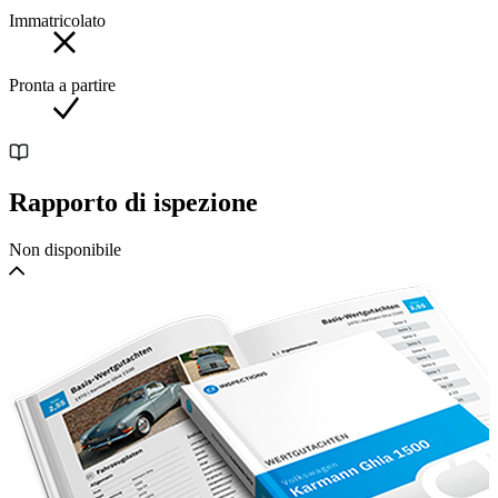
any angle. Its clean lines project the imagine of Packard's fine
Immatricolato
engineering.
Pronta a partire
Rapporto di ispezione
Non disponibile