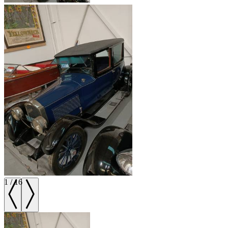
1
/
16