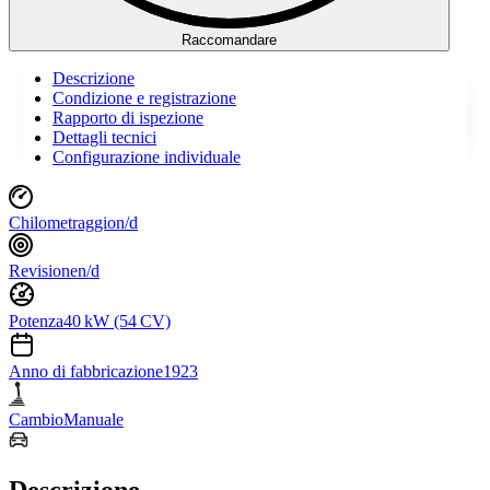
Raccomandare
Descrizione
Condizione e registrazione
Rapporto di ispezione
Dettagli tecnici
Configurazione individuale
Chilometraggio
n/d
Revisione
n/d
Potenza
40 kW (54 CV)
Anno di fabbricazione
1923
Cambio
Manuale
Descrizione