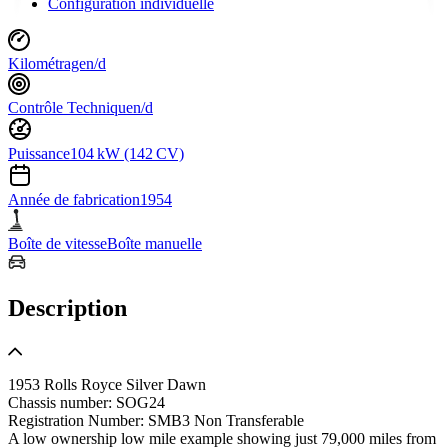
Configuration individuelle
Kilométrage
n/d
Contrôle Technique
n/d
Puissance
104 kW (142 CV)
Année de fabrication
1954
Boîte de vitesse
Boîte manuelle
Description
1953 Rolls Royce Silver Dawn
Chassis number: SOG24
Registration Number: SMB3 Non Transferable
A low ownership low mile example showing just 79,000 miles from