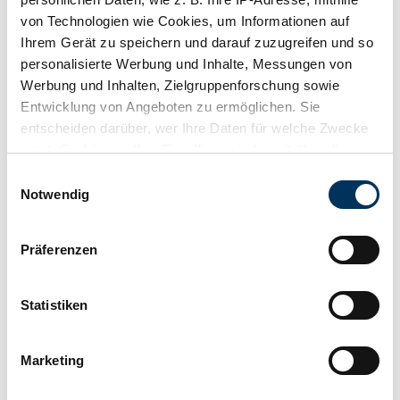
von Technologien wie Cookies, um Informationen auf
Ihrem Gerät zu speichern und darauf zuzugreifen und so
personalisierte Werbung und Inhalte, Messungen von
Werbung und Inhalten, Zielgruppenforschung sowie
Entwicklung von Angeboten zu ermöglichen. Sie
entscheiden darüber, wer Ihre Daten für welche Zwecke
nutzt. Sie können Ihre Einwilligung jederzeit über die
Retenir
Cookie-Erklärung oder durch Klicken auf das Privacy
Einwilligungsauswahl
Trigger Symbol ändern oder widerrufen
Notwendig
Wenn Sie es erlauben, würden wir auch gerne:
Präferenzen
Informationen über Ihre geografische Lage
erfassen, welche bis auf einige Meter genau sein
können
Statistiken
Ihr Gerät durch aktives Scannen nach
bestimmten Merkmalen (Fingerprinting) identifizieren
Marketing
Erfahren Sie mehr darüber, wie Ihre persönlichen Daten
verarbeitet werden, und legen Sie Ihre Präferenzen im