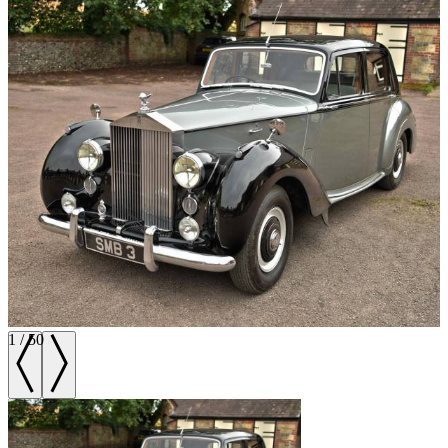
1
/
50