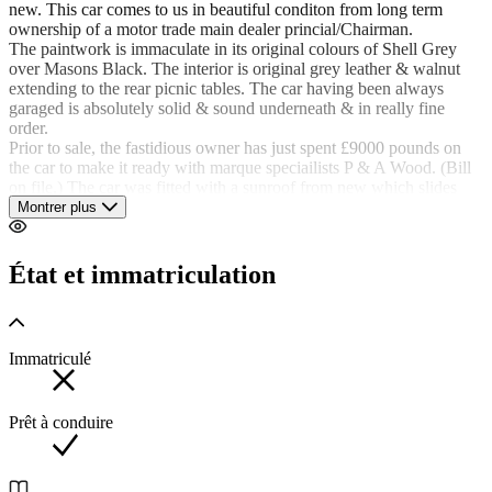
new. This car comes to us in beautiful conditon from long term
ownership of a motor trade main dealer princial/Chairman.
The paintwork is immaculate in its original colours of Shell Grey
over Masons Black. The interior is original grey leather & walnut
extending to the rear picnic tables. The car having been always
garaged is absolutely solid & sound underneath & in really fine
order.
Prior to sale, the fastidious owner has just spent £9000 pounds on
the car to make it ready with marque speciailists P & A Wood. (Bill
on file.) The car was fitted with a sunroof from new which slides
easily open. All tools etc are present in the rear in their appointed
Montrer plus
places.
The car drives simply perfectly & is a pleasure to use. The gear box
has been adjusted by P & A wood so the changes are smooth &
État et immatriculation
imperceptible. The engine likewise is silent & powerful. The brakes
were relined & the servo rebuilt & adjusted back to factory spec
along wiht a 5000 mile service being performed. Without doubt one
of the best examples we have had the pleasure to handle, this car is
Immatriculé
well worth a look if you seek a way above average Rolls Royce
Silver Dawn. The 4 digit registration number is available by separate
negotiation.
Prêt à conduire