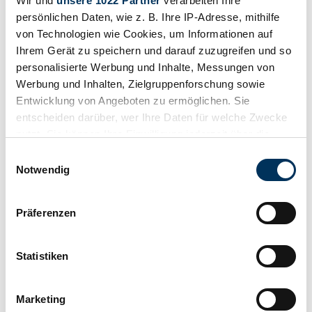
Wir und
unsere 1022 Partner
verarbeiten Ihre
persönlichen Daten, wie z. B. Ihre IP-Adresse, mithilfe
von Technologien wie Cookies, um Informationen auf
Ihrem Gerät zu speichern und darauf zuzugreifen und so
personalisierte Werbung und Inhalte, Messungen von
Werbung und Inhalten, Zielgruppenforschung sowie
Entwicklung von Angeboten zu ermöglichen. Sie
entscheiden darüber, wer Ihre Daten für welche Zwecke
nutzt. Sie können Ihre Einwilligung jederzeit über die
Cookie-Erklärung oder durch Klicken auf das Privacy
Einwilligungsauswahl
Trigger Symbol ändern oder widerrufen
Notwendig
1
/
48
1973 | Jensen Interceptor MK III
Wenn Sie es erlauben, würden wir auch gerne:
Präferenzen
Informationen über Ihre geografische Lage
with rare S4 upgrades!
erfassen, welche bis auf einige Meter genau sein
87.439 €
können
Statistiken
Último precio online
Ihr Gerät durch aktives Scannen nach
Código fabricante
bestimmten Merkmalen (Fingerprinting) identifizieren
MK III
Marketing
Carrocería
Erfahren Sie mehr darüber, wie Ihre persönlichen Daten
Coupe