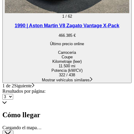
1
/
62
1990 | Aston Martin V8 Zagato Vantage X-Pack
466.385 €
Último precio online
Carrocería
Coupe
Kilometraje (leer)
11.500 mi
Potencia (kW/CV)
322 / 438
Mostrar vehículos similares
1 de 2
Siguiente
Resultados por página:
Cómo llegar
Cargando el mapa…