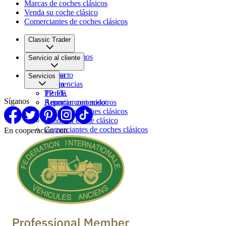
Marcas de coches clásicos
Venda su coche clásico
Comerciantes de coches clásicos
Classic Trader
Quiénes somos
Servicio al cliente
Empleo
Prensa
Contacto
Servicios
Pareja
Sugerencias
PP. FF.
Tienda
Síganos
Reportar contenido
Anunciar con nosotros
Marcas de coches clásicos
Venda su coche clásico
Comerciantes de coches clásicos
En cooperación con