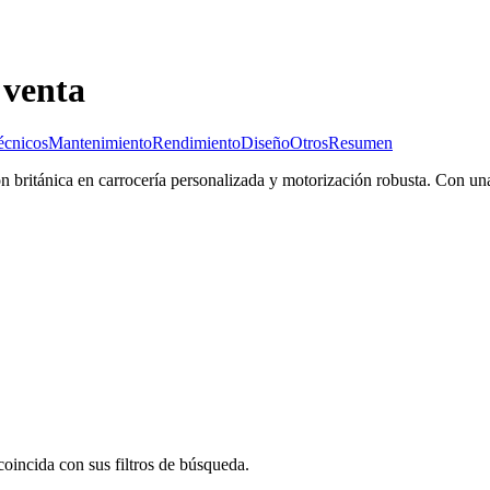
 venta
écnicos
Mantenimiento
Rendimiento
Diseño
Otros
Resumen
n británica en carrocería personalizada y motorización robusta. Con un
oincida con sus filtros de búsqueda.