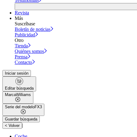
Testimonials
Revista
Más
Suscríbase
Boletín de noticias
Publicidad
Otro
Tienda
Quiénes somos
Prensa
Contacto
Iniciar sesión
Editar búsqueda
Marca
Williams
Serie del modelo
FX3
Guardar búsqueda
|
< Volver
Coche