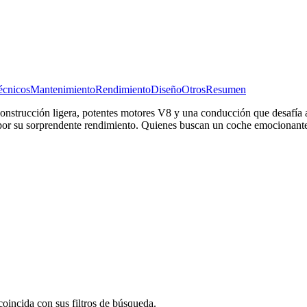
écnicos
Mantenimiento
Rendimiento
Diseño
Otros
Resumen
 construcción ligera, potentes motores V8 y una conducción que desafí
 por su sorprendente rendimiento. Quienes buscan un coche emocionante,
oincida con sus filtros de búsqueda.