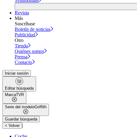
Testimonials
Revista
Más
Suscríbase
Boletín de noticias
Publicidad
Otro
Tienda
Quiénes somos
Prensa
Contacto
Iniciar sesión
Editar búsqueda
Marca
TVR
Serie del modelo
Griffith
Guardar búsqueda
|
< Volver
Coche