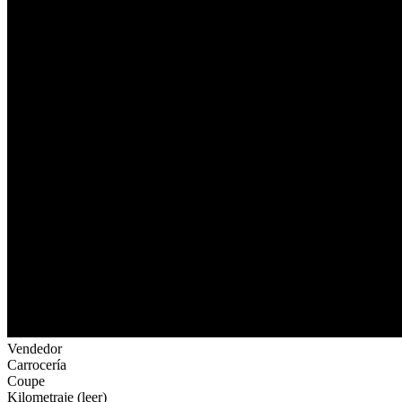
Vendedor
Carrocería
Coupe
Kilometraje (leer)