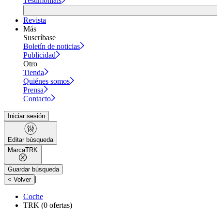
Testimonials
Revista
Más
Suscríbase
Boletín de noticias
Publicidad
Otro
Tienda
Quiénes somos
Prensa
Contacto
Iniciar sesión
Editar búsqueda
Marca
TRK
Guardar búsqueda
|
< Volver
Coche
TRK
(0 ofertas)