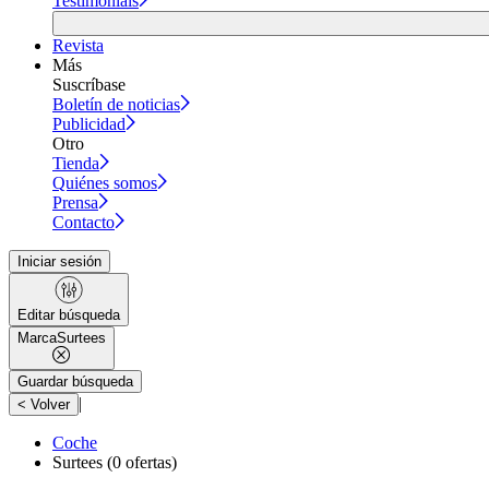
Testimonials
Revista
Más
Suscríbase
Boletín de noticias
Publicidad
Otro
Tienda
Quiénes somos
Prensa
Contacto
Iniciar sesión
Editar búsqueda
Marca
Surtees
Guardar búsqueda
|
< Volver
Coche
Surtees
(0 ofertas)