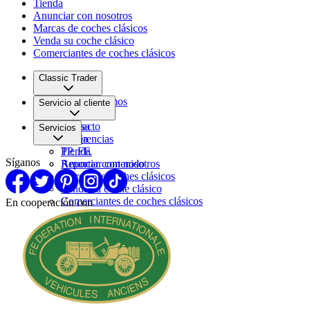
Tienda
Anunciar con nosotros
Marcas de coches clásicos
Venda su coche clásico
Comerciantes de coches clásicos
Classic Trader
Quiénes somos
Servicio al cliente
Empleo
Prensa
Contacto
Servicios
Pareja
Sugerencias
PP. FF.
Tienda
Síganos
Reportar contenido
Anunciar con nosotros
Marcas de coches clásicos
Venda su coche clásico
Comerciantes de coches clásicos
En cooperación con