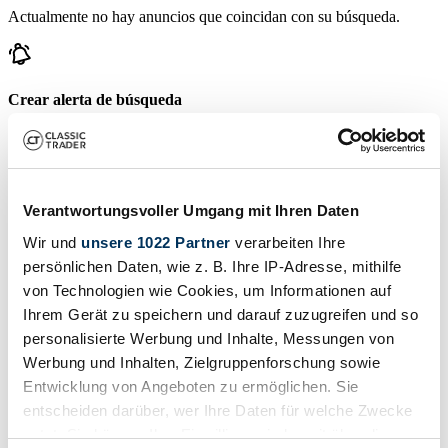
Actualmente no hay anuncios que coincidan con su búsqueda.
Crear alerta de búsqueda
Reciba una notificación tan pronto como se publique un anuncio
que coincida con sus filtros de búsqueda.
Crear alerta de búsqueda
Verantwortungsvoller Umgang mit Ihren Daten
Wir und
unsere 1022 Partner
verarbeiten Ihre
Crear anuncio
persönlichen Daten, wie z. B. Ihre IP-Adresse, mithilfe
von Technologien wie Cookies, um Informationen auf
¿Tiene usted un Sendling que desea vender? Entonces cree un
Ihrem Gerät zu speichern und darauf zuzugreifen und so
anuncio ahora.
personalisierte Werbung und Inhalte, Messungen von
Crear anuncio
Werbung und Inhalten, Zielgruppenforschung sowie
Entwicklung von Angeboten zu ermöglichen. Sie
Subastas que terminan pronto
entscheiden darüber, wer Ihre Daten für welche Zwecke
Ver todas las subastas
nutzt. Sie können Ihre Einwilligung jederzeit über die
Subasta
S