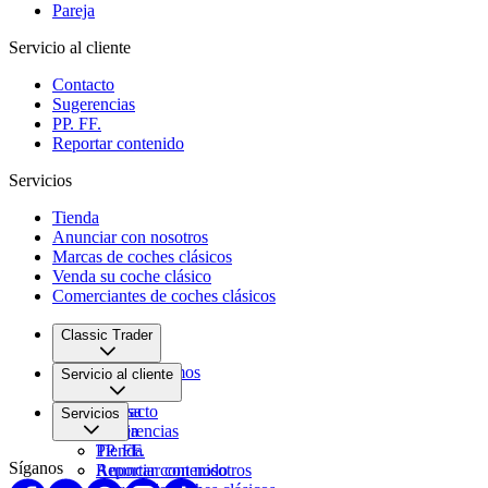
Pareja
Servicio al cliente
Contacto
Sugerencias
PP. FF.
Reportar contenido
Servicios
Tienda
Anunciar con nosotros
Marcas de coches clásicos
Venda su coche clásico
Comerciantes de coches clásicos
Classic Trader
Quiénes somos
Servicio al cliente
Empleo
Prensa
Contacto
Servicios
Pareja
Sugerencias
PP. FF.
Tienda
Síganos
Reportar contenido
Anunciar con nosotros