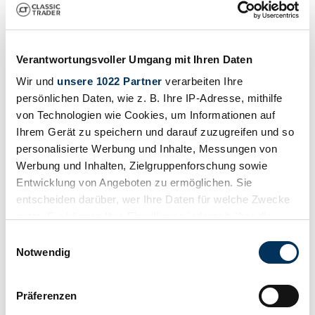
1968 | Ruska Regina
Ruska - Regina - 1968
Verantwortungsvoller Umgang mit Ihren Daten
Precio a petición
hace 2 años
Wir und
unsere 1022 Partner
verarbeiten Ihre
persönlichen Daten, wie z. B. Ihre IP-Adresse, mithilfe
von Technologien wie Cookies, um Informationen auf
Ihrem Gerät zu speichern und darauf zuzugreifen und so
personalisierte Werbung und Inhalte, Messungen von
Werbung und Inhalten, Zielgruppenforschung sowie
Entwicklung von Angeboten zu ermöglichen. Sie
entscheiden darüber, wer Ihre Daten für welche Zwecke
nutzt. Sie können Ihre Einwilligung jederzeit über die
Cookie-Erklärung oder durch Klicken auf das Privacy
Einwilligungsauswahl
Trigger Symbol ändern oder widerrufen
Notwendig
Wenn Sie es erlauben, würden wir auch gerne:
Präferenzen
Informationen über Ihre geografische Lage
Vendedor