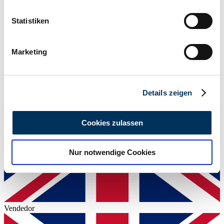
erfassen, welche bis auf einige Meter genau sein
Kilometraje (leer)
30.000 mi
können
Statistiken
Potencia (kW/CV)
Ihr Gerät durch aktives Scannen nach
239 / 325
bestimmten Merkmalen (Fingerprinting) identifizieren
Marketing
Erfahren Sie mehr darüber, wie Ihre persönlichen Daten
verarbeitet werden, und legen Sie Ihre Präferenzen im
Abschnitt Einzelheiten
fest.
Details zeigen
Wir verwenden Cookies, um Inhalte und Anzeigen zu
personalisieren, Funktionen für soziale Medien anbieten
Cookies zulassen
zu können und die Zugriffe auf unsere Website zu
analysieren. Außerdem geben wir Informationen zu Ihrer
Nur notwendige Cookies
Verwendung unserer Website an unsere Partner für
soziale Medien, Werbung und Analysen weiter. Unsere
Partner führen diese Informationen möglicherweise mit
weiteren Daten zusammen, die Sie ihnen bereitgestellt
haben oder die sie im Rahmen Ihrer Nutzung der Dienste
Vendedor
gesammelt haben.
Datenschutzerklärung