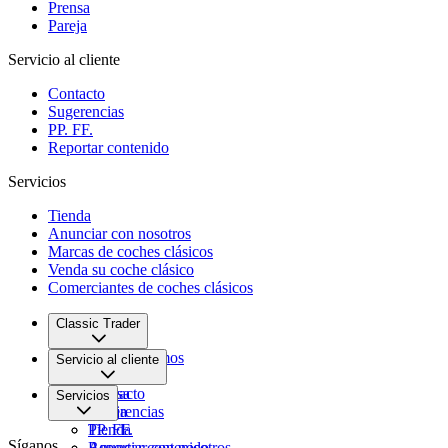
Prensa
Pareja
Servicio al cliente
Contacto
Sugerencias
PP. FF.
Reportar contenido
Servicios
Tienda
Anunciar con nosotros
Marcas de coches clásicos
Venda su coche clásico
Comerciantes de coches clásicos
Classic Trader
Quiénes somos
Servicio al cliente
Empleo
Prensa
Contacto
Servicios
Pareja
Sugerencias
PP. FF.
Tienda
Síganos
Reportar contenido
Anunciar con nosotros