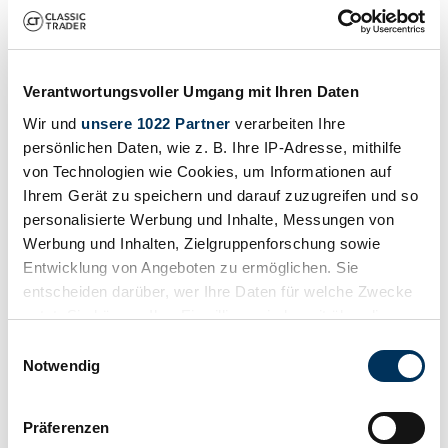
Fabulous unusual sportscar
140.009 €
hace 6 años
Verantwortungsvoller Umgang mit Ihren Daten
Wir und
unsere 1022 Partner
verarbeiten Ihre
persönlichen Daten, wie z. B. Ihre IP-Adresse, mithilfe
von Technologien wie Cookies, um Informationen auf
Ihrem Gerät zu speichern und darauf zuzugreifen und so
personalisierte Werbung und Inhalte, Messungen von
Werbung und Inhalten, Zielgruppenforschung sowie
Entwicklung von Angeboten zu ermöglichen. Sie
entscheiden darüber, wer Ihre Daten für welche Zwecke
nutzt. Sie können Ihre Einwilligung jederzeit über die
Cookie-Erklärung oder durch Klicken auf das Privacy
Einwilligungsauswahl
Trigger Symbol ändern oder widerrufen
Notwendig
Vendedor
Wenn Sie es erlauben, würden wir auch gerne:
Präferenzen
Carrocería
Informationen über Ihre geografische Lage
Convertible (Roadster)