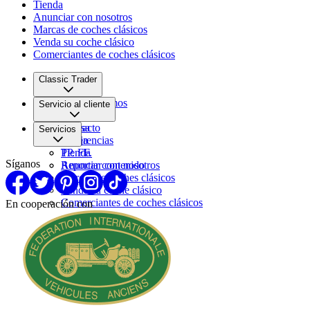
Tienda
Anunciar con nosotros
Marcas de coches clásicos
Venda su coche clásico
Comerciantes de coches clásicos
Classic Trader
Quiénes somos
Servicio al cliente
Empleo
Prensa
Contacto
Servicios
Pareja
Sugerencias
PP. FF.
Tienda
Síganos
Reportar contenido
Anunciar con nosotros
Marcas de coches clásicos
Venda su coche clásico
Comerciantes de coches clásicos
En cooperación con