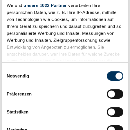
Wir und
unsere 1022 Partner
verarbeiten Ihre
persönlichen Daten, wie z. B. Ihre IP-Adresse, mithilfe
von Technologien wie Cookies, um Informationen auf
Ihrem Gerät zu speichern und darauf zuzugreifen und so
personalisierte Werbung und Inhalte, Messungen von
Werbung und Inhalten, Zielgruppenforschung sowie
Entwicklung von Angeboten zu ermöglichen. Sie
entscheiden darüber, wer Ihre Daten für welche Zwecke
nutzt. Sie können Ihre Einwilligung jederzeit über die
Cookie-Erklärung oder durch Klicken auf das Privacy
Einwilligungsauswahl
Trigger Symbol ändern oder widerrufen
Notwendig
Valor más bajo
Wenn Sie es erlauben, würden wir auch gerne:
Präferenzen
Informationen über Ihre geografische Lage
erfassen, welche bis auf einige Meter genau sein
können
Statistiken
Ihr Gerät durch aktives Scannen nach
bestimmten Merkmalen (Fingerprinting) identifizieren
Marketing