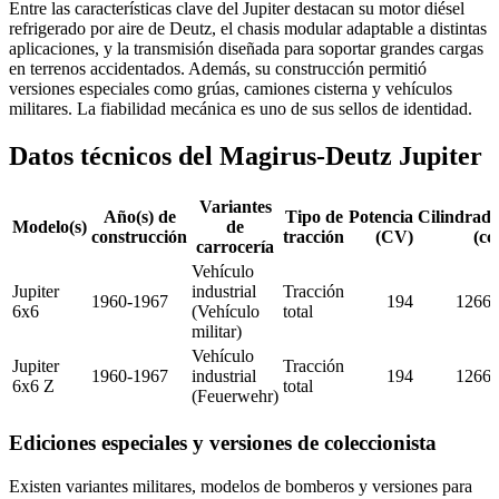
Entre las características clave del Jupiter destacan su motor diésel
refrigerado por aire de Deutz, el chasis modular adaptable a distintas
aplicaciones, y la transmisión diseñada para soportar grandes cargas
en terrenos accidentados. Además, su construcción permitió
versiones especiales como grúas, camiones cisterna y vehículos
militares. La fiabilidad mecánica es uno de sus sellos de identidad.
Datos técnicos del Magirus-Deutz Jupiter
Variantes
Año(s) de
Tipo de
Potencia
Cilindrad
Modelo(s)
de
construcción
tracción
(CV)
(cc
carrocería
Vehículo
Jupiter
industrial
Tracción
1960-1967
194
1266
6x6
(Vehículo
total
militar)
Vehículo
Jupiter
Tracción
1960-1967
industrial
194
1266
6x6 Z
total
(Feuerwehr)
Ediciones especiales y versiones de coleccionista
Existen variantes militares, modelos de bomberos y versiones para