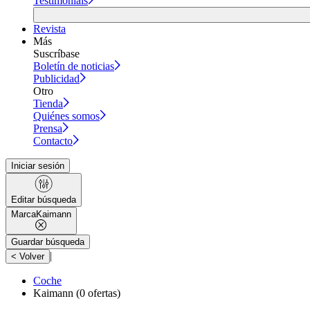
Testimonials
Revista
Más
Suscríbase
Boletín de noticias
Publicidad
Otro
Tienda
Quiénes somos
Prensa
Contacto
Iniciar sesión
Editar búsqueda
Marca
Kaimann
Guardar búsqueda
|
< Volver
Coche
Kaimann
(0 ofertas)