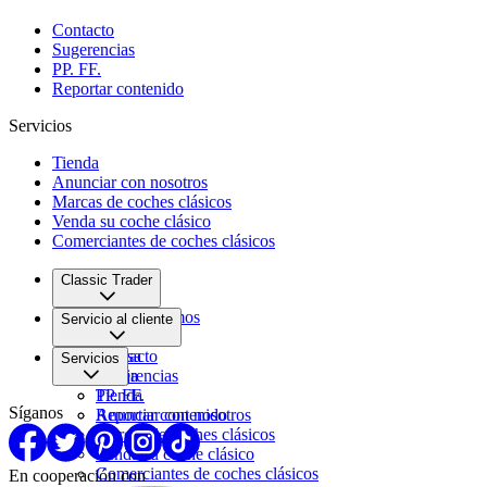
Contacto
Sugerencias
PP. FF.
Reportar contenido
Servicios
Tienda
Anunciar con nosotros
Marcas de coches clásicos
Venda su coche clásico
Comerciantes de coches clásicos
Classic Trader
Quiénes somos
Servicio al cliente
Empleo
Prensa
Contacto
Servicios
Pareja
Sugerencias
PP. FF.
Tienda
Síganos
Reportar contenido
Anunciar con nosotros
Marcas de coches clásicos
Venda su coche clásico
Comerciantes de coches clásicos
En cooperación con