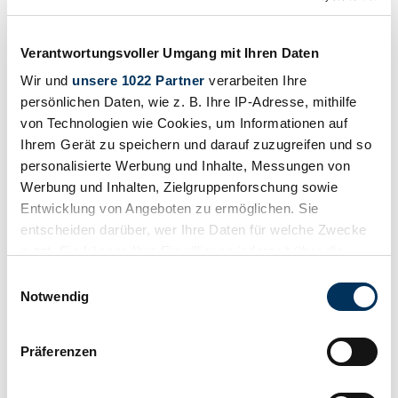
Porsche 356 Speedster Homage
Precio a petición
hace 3 años
Verantwortungsvoller Umgang mit Ihren Daten
Wir und
unsere 1022 Partner
verarbeiten Ihre
persönlichen Daten, wie z. B. Ihre IP-Adresse, mithilfe
von Technologien wie Cookies, um Informationen auf
Ihrem Gerät zu speichern und darauf zuzugreifen und so
personalisierte Werbung und Inhalte, Messungen von
Werbung und Inhalten, Zielgruppenforschung sowie
Entwicklung von Angeboten zu ermöglichen. Sie
entscheiden darüber, wer Ihre Daten für welche Zwecke
nutzt. Sie können Ihre Einwilligung jederzeit über die
Cookie-Erklärung oder durch Klicken auf das Privacy
Einwilligungsauswahl
Trigger Symbol ändern oder widerrufen
Notwendig
Wenn Sie es erlauben, würden wir auch gerne:
Vendedor
Präferenzen
Informationen über Ihre geografische Lage
Carrocería
erfassen, welche bis auf einige Meter genau sein
Convertible (Roadster)