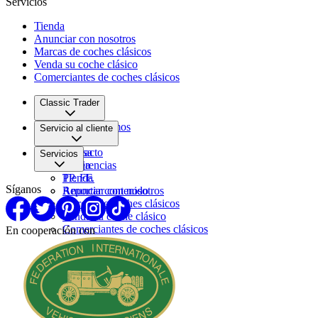
Servicios
Tienda
Anunciar con nosotros
Marcas de coches clásicos
Venda su coche clásico
Comerciantes de coches clásicos
Classic Trader
Quiénes somos
Servicio al cliente
Empleo
Prensa
Contacto
Servicios
Pareja
Sugerencias
PP. FF.
Tienda
Síganos
Reportar contenido
Anunciar con nosotros
Marcas de coches clásicos
Venda su coche clásico
Comerciantes de coches clásicos
En cooperación con