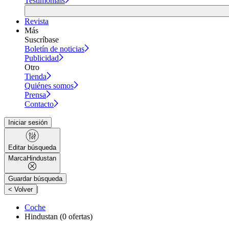
Testimonials
Revista
Más
Suscríbase
Boletín de noticias
Publicidad
Otro
Tienda
Quiénes somos
Prensa
Contacto
Iniciar sesión
Editar búsqueda
Marca
Hindustan
Guardar búsqueda
|
< Volver
Coche
Hindustan
(0 ofertas)