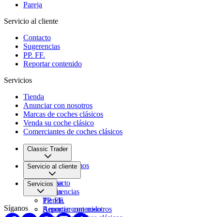
Pareja
Servicio al cliente
Contacto
Sugerencias
PP. FF.
Reportar contenido
Servicios
Tienda
Anunciar con nosotros
Marcas de coches clásicos
Venda su coche clásico
Comerciantes de coches clásicos
Classic Trader
Quiénes somos
Servicio al cliente
Empleo
Prensa
Contacto
Servicios
Pareja
Sugerencias
PP. FF.
Tienda
Síganos
Reportar contenido
Anunciar con nosotros