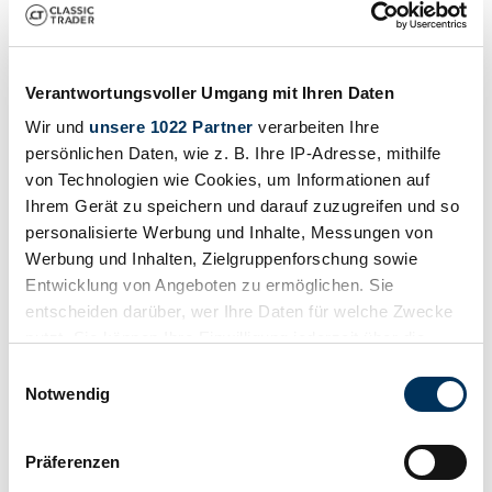
1987 | Elddis Autoking 570CK
For Sale by Auction 02/09/17 - Estimate 6000 - 7000 GBP
Verantwortungsvoller Umgang mit Ihren Daten
Precio a petición
hace 9 años
Wir und
unsere 1022 Partner
verarbeiten Ihre
persönlichen Daten, wie z. B. Ihre IP-Adresse, mithilfe
von Technologien wie Cookies, um Informationen auf
Ihrem Gerät zu speichern und darauf zuzugreifen und so
personalisierte Werbung und Inhalte, Messungen von
Werbung und Inhalten, Zielgruppenforschung sowie
Entwicklung von Angeboten zu ermöglichen. Sie
entscheiden darüber, wer Ihre Daten für welche Zwecke
nutzt. Sie können Ihre Einwilligung jederzeit über die
Cookie-Erklärung oder durch Klicken auf das Privacy
Einwilligungsauswahl
Trigger Symbol ändern oder widerrufen
Notwendig
Wenn Sie es erlauben, würden wir auch gerne:
Präferenzen
Informationen über Ihre geografische Lage
Vendedor