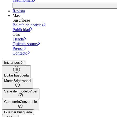
Testimonials
Revista
Más
Suscríbase
Boletín de noticias
Publicidad
Otro
Tienda
Quiénes somos
Prensa
Contacto
Iniciar sesión
Editar búsqueda
Marca
Brightwheel
Serie del modelo
Viper
Carrocería
Convertible
Guardar búsqueda