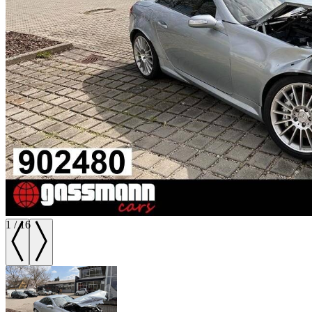
1
/
16