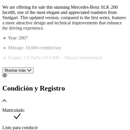
We are offering for sale this stunning Mercedes-Benz SLK 200
facelift, one of the most elegant and appreciated roadsters from
Stuttgart. This updated version, compared to the first series, features
a more attractive design and technical improvements that enhance
the driving experience.
🔹 Year: 2007
🔹 Mileage: 18,000 certified km
🔹 Engine: 1.8 Turbo (163 HP) – Manual transmission
🔹 Condition: Like new
Mostrar más
🔹 Recent service completed at an official Mercedes-Benz
dealership
Condición y Registro
Always an Italian car, complete with double keys, original manuals,
and certified service history.
A unique opportunity for those looking for an SLK in impeccable
Matriculado
condition, destined for certain appreciation in the short term.
📍 Contact us at +393314459455 to see the car in person.
Listo para conducir