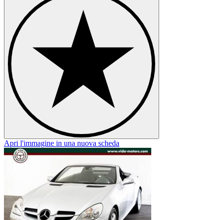
Apri l'immagine in una nuova scheda
A