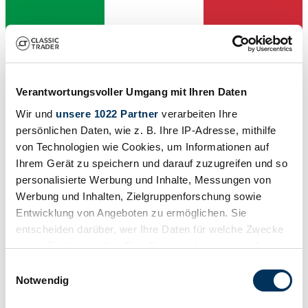
Vendedor
Verantwortungsvoller Umgang mit Ihren Daten
Wir und
unsere 1022 Partner
verarbeiten Ihre
persönlichen Daten, wie z. B. Ihre IP-Adresse, mithilfe
von Technologien wie Cookies, um Informationen auf
Ihrem Gerät zu speichern und darauf zuzugreifen und so
personalisierte Werbung und Inhalte, Messungen von
Werbung und Inhalten, Zielgruppenforschung sowie
Entwicklung von Angeboten zu ermöglichen. Sie
entscheiden darüber, wer Ihre Daten für welche Zwecke
nutzt. Sie können Ihre Einwilligung jederzeit über die
Cookie-Erklärung oder durch Klicken auf das Privacy
Einwilligungsauswahl
Trigger Symbol ändern oder widerrufen
Notwendig