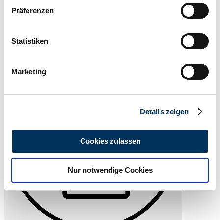
Wenn Sie es erlauben, würden wir auch gerne:
Präferenzen
Informationen über Ihre geografische Lage
erfassen, welche bis auf einige Meter genau sein
können
Statistiken
Ihr Gerät durch aktives Scannen nach
Añade a favoritos
bestimmten Merkmalen (Fingerprinting) identifizieren
Marketing
Erfahren Sie mehr darüber, wie Ihre persönlichen Daten
verarbeitet werden, und legen Sie Ihre Präferenzen im
Abschnitt Einzelheiten
fest.
Details zeigen
Wir verwenden Cookies, um Inhalte und Anzeigen zu
personalisieren, Funktionen für soziale Medien anbieten
Cookies zulassen
zu können und die Zugriffe auf unsere Website zu
analysieren. Außerdem geben wir Informationen zu Ihrer
Nur notwendige Cookies
Verwendung unserer Website an unsere Partner für
soziale Medien, Werbung und Analysen weiter. Unsere
Partner führen diese Informationen möglicherweise mit
weiteren Daten zusammen, die Sie ihnen bereitgestellt
haben oder die sie im Rahmen Ihrer Nutzung der Dienste