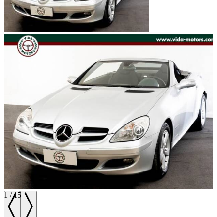
1
/
15