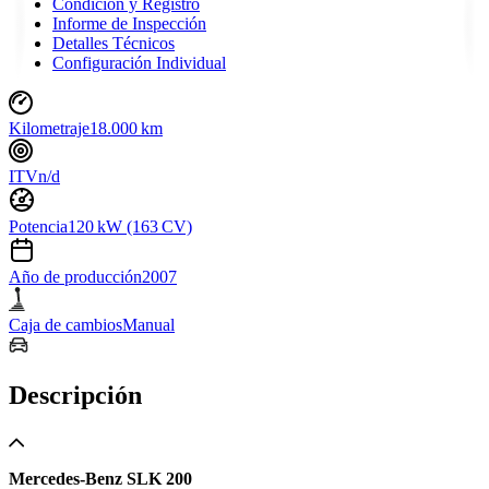
Condición y Registro
Informe de Inspección
Detalles Técnicos
Configuración Individual
Kilometraje
18.000 km
ITV
n/d
Potencia
120 kW (163 CV)
Año de producción
2007
Caja de cambios
Manual
Descripción
Mercedes-Benz SLK 200