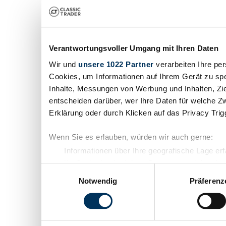
Verantwortungsvoller Umgang mit Ihren Daten
Wir und
unsere 1022 Partner
verarbeiten Ihre per
Cookies, um Informationen auf Ihrem Gerät zu spe
Inhalte, Messungen von Werbung und Inhalten, Zi
entscheiden darüber, wer Ihre Daten für welche Zw
Erklärung oder durch Klicken auf das Privacy Tri
Wenn Sie es erlauben, würden wir auch gerne:
Informationen über Ihre geografische Lage er
Ihr Gerät durch aktives Scannen nach bestimm
Einwilligungsauswahl
Erfahren Sie mehr darüber, wie Ihre persönlichen 
Notwendig
Präferenz
Abschnitt Einzelheiten
fest.
Wir verwenden Cookies, um Inhalte und Anzeigen z
die Zugriffe auf unsere Website zu analysieren. 