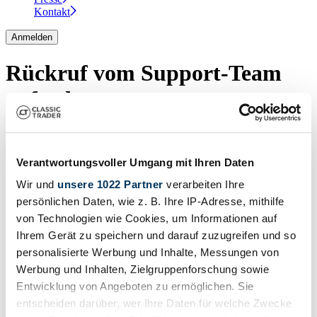
Kontakt
Anmelden
Rückruf vom Support-Team
anfordern
Ihr Name
Verantwortungsvoller Umgang mit Ihren Daten
Ihre Telefonnummer
Wir und
unsere 1022 Partner
verarbeiten Ihre
+ Optionale Nachricht hinzufügen
persönlichen Daten, wie z. B. Ihre IP-Adresse, mithilfe
Nachricht (optional)
Ausblenden
von Technologien wie Cookies, um Informationen auf
Ihrem Gerät zu speichern und darauf zuzugreifen und so
personalisierte Werbung und Inhalte, Messungen von
Werbung und Inhalten, Zielgruppenforschung sowie
Entwicklung von Angeboten zu ermöglichen. Sie
entscheiden darüber, wer Ihre Daten für welche Zwecke