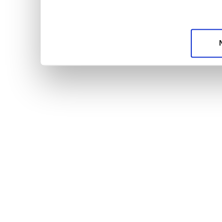
unsere Partner für soziale Medien, Werbung und A
möglicherweise mit weiteren Daten zusammen, die 
Dienste gesammelt haben.
Datenschutzerklärun