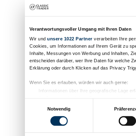
Verantwortungsvoller Umgang mit Ihren Daten
Wir und
unsere 1022 Partner
verarbeiten Ihre per
Cookies, um Informationen auf Ihrem Gerät zu spe
Inhalte, Messungen von Werbung und Inhalten, Zi
entscheiden darüber, wer Ihre Daten für welche Zw
Erklärung oder durch Klicken auf das Privacy Tri
Wenn Sie es erlauben, würden wir auch gerne:
Informationen über Ihre geografische Lage er
Ihr Gerät durch aktives Scannen nach bestimm
Einwilligungsauswahl
Erfahren Sie mehr darüber, wie Ihre persönlichen 
Notwendig
Präferenz
Abschnitt Einzelheiten
fest.
Wir verwenden Cookies, um Inhalte und Anzeigen z
die Zugriffe auf unsere Website zu analysieren. 