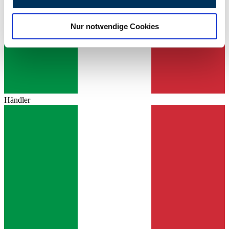
zu können und die Zugriffe auf unsere Website zu
analysieren. Außerdem geben wir Informationen zu Ihrer
Nur notwendige Cookies
Verwendung unserer Website an unsere Partner für
soziale Medien, Werbung und Analysen weiter. Unsere
Partner führen diese Informationen möglicherweise mit
weiteren Daten zusammen, die Sie ihnen bereitgestellt
haben oder die sie im Rahmen Ihrer Nutzung der Dienste
gesammelt haben.
Datenschutzerklärung
Händler