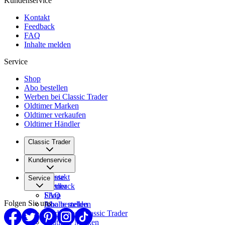
Kundenservice
Kontakt
Feedback
FAQ
Inhalte melden
Service
Shop
Abo bestellen
Werben bei Classic Trader
Oldtimer Marken
Oldtimer verkaufen
Oldtimer Händler
Classic Trader
Über uns
Kundenservice
Karriere
Presse
Kontakt
Service
Partner
Feedback
FAQ
Shop
Folgen Sie uns
Inhalte melden
Abo bestellen
Werben bei Classic Trader
Oldtimer Marken