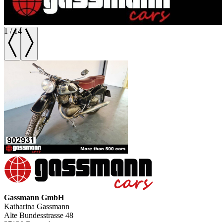
1
/
14
Gassmann GmbH
Katharina Gassmann
Alte Bundesstrasse 48