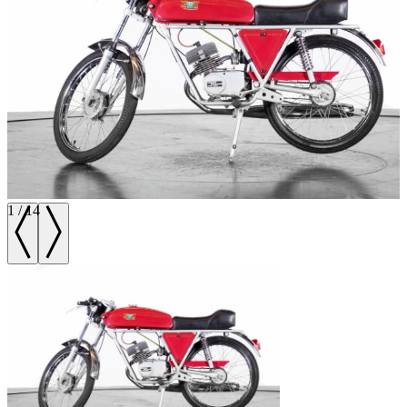
1
/
14