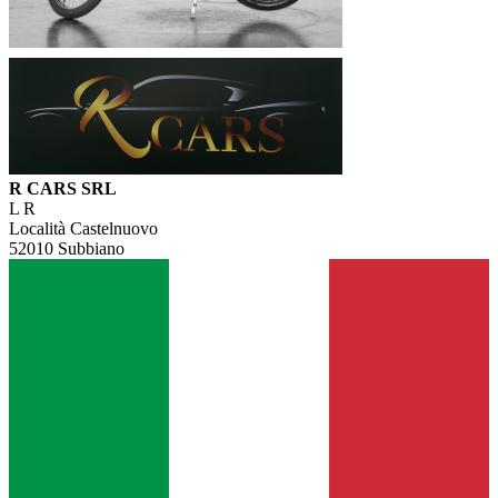
R CARS SRL
L R
Località Castelnuovo
52010 Subbiano