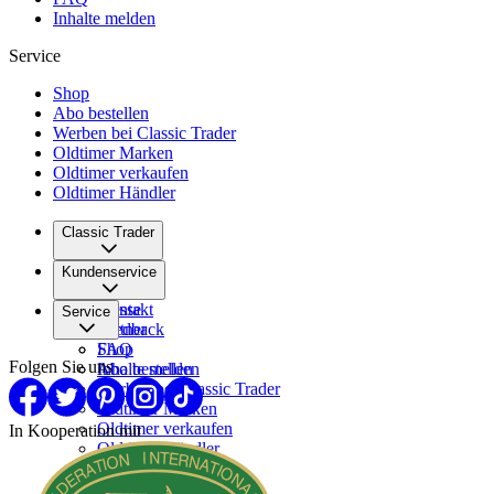
Inhalte melden
Service
Shop
Abo bestellen
Werben bei Classic Trader
Oldtimer Marken
Oldtimer verkaufen
Oldtimer Händler
Classic Trader
Über uns
Kundenservice
Karriere
Presse
Kontakt
Service
Partner
Feedback
FAQ
Shop
Folgen Sie uns
Inhalte melden
Abo bestellen
Werben bei Classic Trader
Oldtimer Marken
Oldtimer verkaufen
In Kooperation mit
Oldtimer Händler