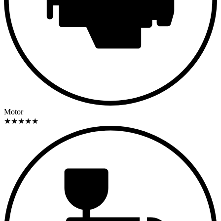
Motor
★
★
★
★
★