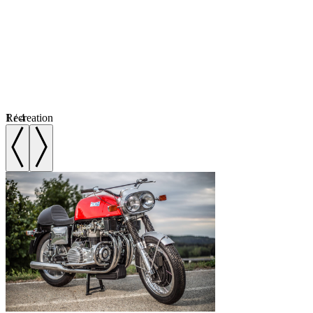
1
Recreation
/
4