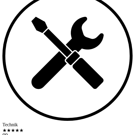
Technik
★
★
★
★
★