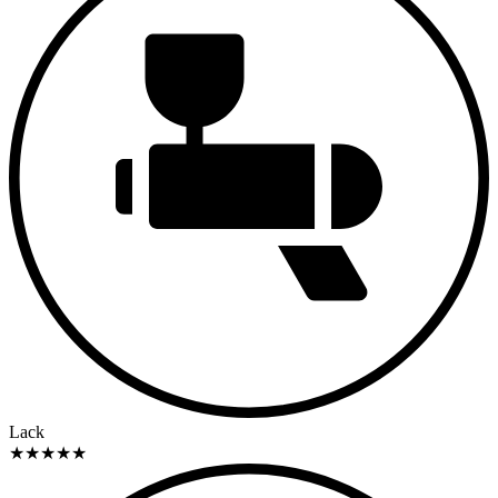
Lack
★
★
★
★
★