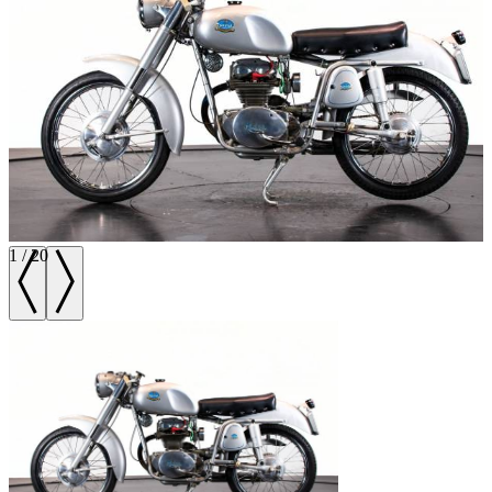
1
/
20