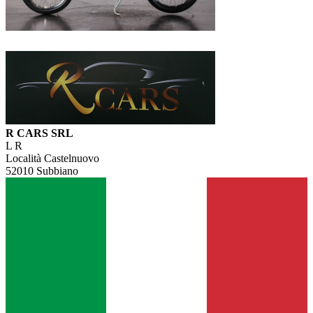
R CARS SRL
L R
Località Castelnuovo
52010 Subbiano