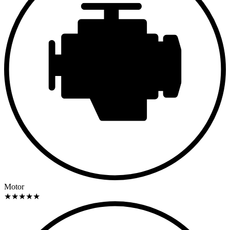
Motor
★
★
★
★
★