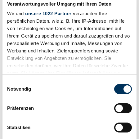
Verantwortungsvoller Umgang mit Ihren Daten
Wir und
unsere 1022 Partner
verarbeiten Ihre
persönlichen Daten, wie z. B. Ihre IP-Adresse, mithilfe
von Technologien wie Cookies, um Informationen auf
Ihrem Gerät zu speichern und darauf zuzugreifen und so
personalisierte Werbung und Inhalte, Messungen von
Werbung und Inhalten, Zielgruppenforschung sowie
Entwicklung von Angeboten zu ermöglichen. Sie
entscheiden darüber, wer Ihre Daten für welche Zwecke
nutzt. Sie können Ihre Einwilligung jederzeit über die
Cookie-Erklärung oder durch Klicken auf das Privacy
Einwilligungsauswahl
Trigger Symbol ändern oder widerrufen
Notwendig
Wenn Sie es erlauben, würden wir auch gerne:
Beobachten
Präferenzen
Informationen über Ihre geografische Lage
erfassen, welche bis auf einige Meter genau sein
können
Statistiken
Ihr Gerät durch aktives Scannen nach