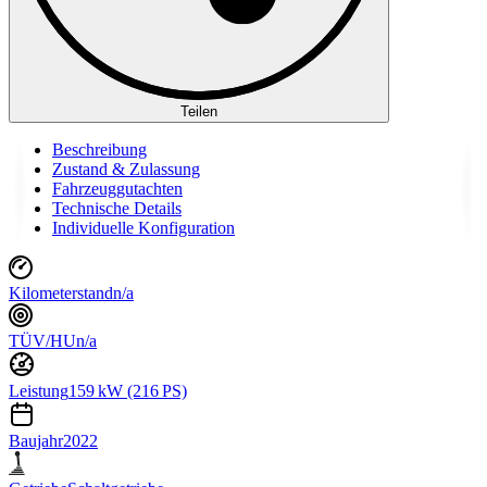
Teilen
Beschreibung
Zustand & Zulassung
Fahrzeuggutachten
Technische Details
Individuelle Konfiguration
Kilometerstand
n/a
TÜV/HU
n/a
Leistung
159 kW (216 PS)
Baujahr
2022