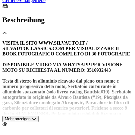
Getriebe
Schaltgetriebe
Beschreibung
VISITA IL SITO WWW.SILVAUTO.IT /
SILVAUTOCLASSICS.COM PER VISUALIZZARE IL
BOOK FOTOGRAFICO COMPLETO DI 30 FOTOGRAFIE
DISPONIBILE VIDEO VIA WHATSAPP PER VISIONE
MOTO SU RICHIESTA AL NUMERO: 3516932443
Testa di sterzo in alluminio ricavato dal pieno con nome e
numero progressivo della moto, Serbatoio carburante in
alluminio spazzonato (solo livrea racing Bautista#19), Serbatoio
autografato in originale da Alvaro Bautista (#19), Plexiglas da
gara, Silenziatore omologato Akrapovič, Paracalore in fibra di
carbonio per collettori di scarico posteriori, Frizione a secco 9
dischi STM-EVO SBK, Pedane pilota regolabili Rizoma in
alluminio ricavate dal pieno con paratacchi in fibra di carbonio,
Mehr anzeigen
Pinze Brembo Stylema R Pompa Brembo MCS con remote
adjuster, Leve freno e frizione lavorate, Parafango anteriore e