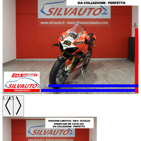
1
/
15